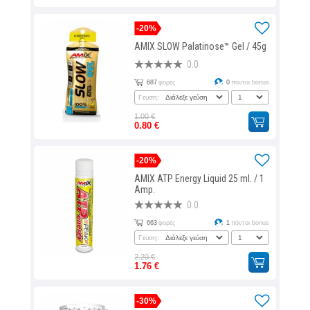
-20%
AMIX SLOW Palatinose™ Gel / 45g
0.0
687
φορές
0
πόντοι bonus
Γευση:
1.00 €
0.80 €
-20%
AMIX ATP Energy Liquid 25 ml. / 1
Amp.
0.0
663
φορές
1
πόντοι bonus
Γευση:
2.20 €
1.76 €
-30%