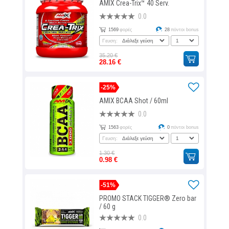
AMIX Crea-Trix™ 40 Serv.
0.0
1569
φορές
28
πόντοι bonus
Γευση:
35.20 €
28.16 €
-25%
AMIX BCAA Shot / 60ml
0.0
1563
φορές
0
πόντοι bonus
Γευση:
1.30 €
0.98 €
-51%
PROMO STACK TIGGER® Zero bar
/ 60 g
0.0