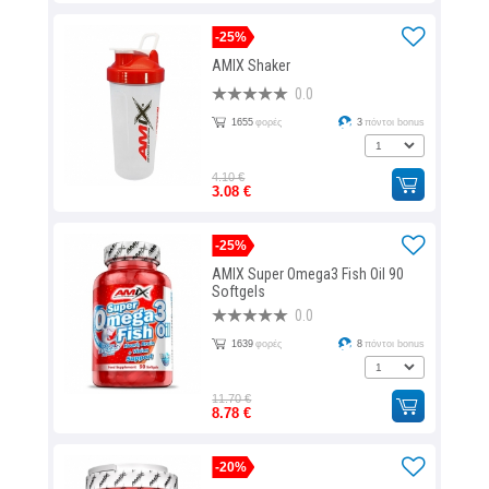
-25%
AMIX Shaker
0.0
1655
φορές
3
πόντοι bonus
4.10 €
3.08 €
-25%
AMIX Super Omega3 Fish Oil 90
Softgels
0.0
1639
φορές
8
πόντοι bonus
11.70 €
8.78 €
-20%