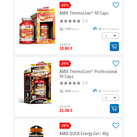
-20%
AMIX ThermoLean™ 90 Caps.
0.0
2765
φορές
18
πόντοι bonus
23.50 €
18.80 €
-25%
AMIX ThermoCore™ Professional
90 Caps.
0.0
2606
φορές
21
πόντοι bonus
28.10 €
21.08 €
-20%
AMIX QUICK Energy Gel / 45g