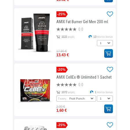
-25%
AMIX Fat Burner Gel Men 200 ml.
0.0
1122
φορές
13
πόντοι bonus
17.90 €
13.43 €
-20%
AMIX CellEx ® Unlimited 1 Sachet
0.0
1072
φορές
1
πόντοι bonus
Γευση:
2.00 €
1.60 €
-25%