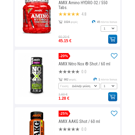
AMIX Amino HYDRO-32 / 550
Tabs.
4.8
1024
φορές
45
πόντοι bonus
60.20 €
45.15 €
-20%
AMIX Nitro Nox ® Shot / 60 ml
0.0
982
φορές
1
πόντοι bonus
Γευση:
1.60 €
1.28 €
-25%
AMIX AAKG Shot / 60 ml
0.0