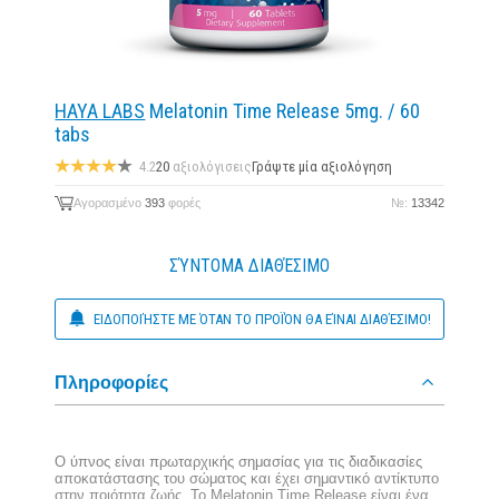
HAYA LABS
Melatonin Time Release 5mg. / 60
tabs
4.2
20
αξιολόγισεις
Γράψτε μία αξιολόγηση
Αγορασμένο
393
φορές
№:
13342
ΣΎΝΤΟΜΑ ΔΙΑΘΈΣΙΜΟ
ΕΙΔΟΠΟΙΉΣΤΕ ΜΕ ΌΤΑΝ ΤΟ ΠΡΟΪΌΝ ΘΑ ΕΊΝΑΙ ΔΙΑΘΈΣΙΜΟ!
Πληροφορίες
Ο ύπνος είναι πρωταρχικής σημασίας για τις διαδικασίες
αποκατάστασης του σώματος και έχει σημαντικό αντίκτυπο
στην ποιότητα ζωής. Το Melatonin Time Release είναι ένα