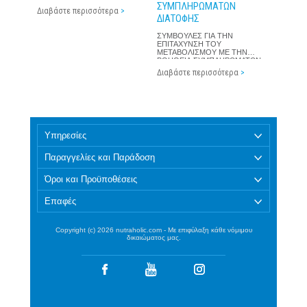
ΣΥΜΠΛΗΡΩΜΑΤΩΝ
Διαβάστε περισσότερα
>
ΔΙΑΤΟΦΗΣ
ΣΥΜΒΟΥΛΕΣ ΓΙΑ ΤΗΝ
ΕΠΙΤΑΧΥΝΣΗ ΤΟΥ
ΜΕΤΑΒΟΛΙΣΜΟΥ ΜΕ ΤΗΝ
ΒΟΗΘΕΙΑ ΣΥΜΠΛΗΡΩΜΑΤΩΝ
ΔΙΑΤΟΦΗΣ
Διαβάστε περισσότερα
>
Υπηρεσίες
Παραγγελίες και Παράδοση
Όροι και Προϋποθέσεις
Επαφές
Copyright (c) 2026 nutraholic.com - Με επιφύλαξη κάθε νόμιμου
δικαιώματος μας.