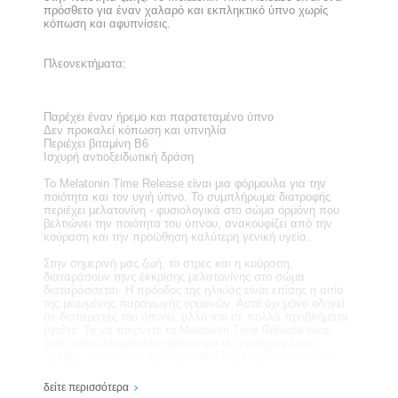
πρόσθετο για έναν χαλαρό και εκπληκτικό ύπνο χωρίς
κόπωση και αφυπνίσεις.
Πλεονεκτήματα:
Παρέχει έναν ήρεμο και παρατεταμένο ύπνο
Δεν προκαλεί κόπωση και υπνηλία
Περιέχει βιταμίνη Β6
Ισχυρή αντιοξειδωτική δράση
Το Melatonin Time Release είναι μια φόρμουλα για την
ποιότητα και τον υγιή ύπνο. Το συμπλήρωμα διατροφής
περιέχει μελατονίνη - φυσιολογικά στο σώμα ορμόνη που
βελτιώνει την ποιότητα του ύπνου, ανακουφίζει από την
κούραση και την προώθηση καλύτερη γενική υγεία.
Στην σημερινή μας ζωή, το στρες και η κούραση,
διαταράσουν τηνς έκκρισης μελατονίνης στο σώμα
διαταράσσεται. Η πρόοδος της ηλικίας είναι επίσης η αιτία
της μειωμένης παραγωγής ορμονών. Αυτό όχι μόνο οδηγεί
σε διαταραχές του ύπνου, αλλά και σε πολλά προβλήματα
υγείας. Το να παίρνετε το Melatonin Time Release είναι
ένας αποτελεσματικός τρόπος για να επιτύχετε έναν
χαλαρό, υγιή ύπνο. Δεν προκαλεί παρενέργειες και δεν
συνηθίζει σε αυτό.
δείτε περισσότερα
Σύμφωνα με κάποιους επιστήμονες, η μελατονίνη είναι μία