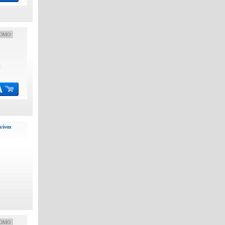
OMO
€
είναι
OMO