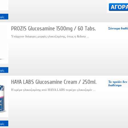
ορές
PROZIS Glucosamine 1500mg / 60 Tabs.
Σύντομα διαθ
Υπάρχουν διάφορες μορφές γλυκοζαμίνης, όπως η &theta ...
ορές
HAYA LABS Glucosamine Cream / 250ml.
Το προϊόν δεν 
διαθέσιμο
Η κρέμα γλυκοζαμίνης από HAYA LABS περιέχει γλυκοζαμίν ...
ορές