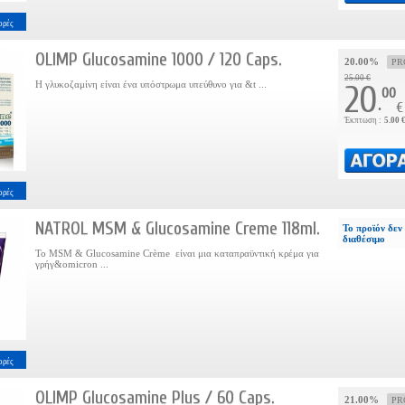
ορές
OLIMP Glucosamine 1000 / 120 Caps.
20.00%
PR
25.00 €
Η γλυκοζαμίνη είναι ένα υπόστρωμα υπεύθυνο για &t ...
20
00
.
€
Έκπτωση :
5.00 
ορές
NATROL MSM & Glucosamine Creme 118ml.
Το προϊόν δεν 
διαθέσιμο
Το MSM & Glucosamine Crème είναι μια καταπραϋντική κρέμα για
γρήγ&omicron ...
ορές
OLIMP Glucosamine Plus / 60 Caps.
21.00%
PR