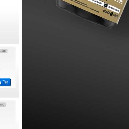
OMO
€
OMO
€