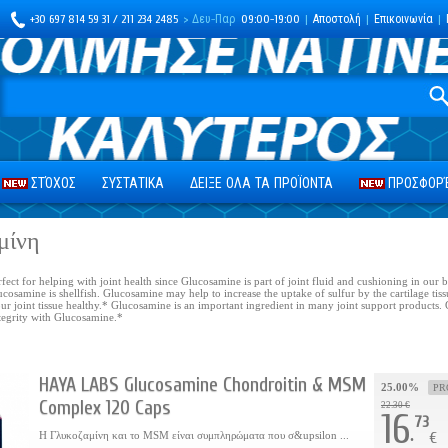
+30 697 814 59 31 / 211 234 2485
> Δευ-Παρ
09:00-19:00
|
Αποστολή
|
Επικοινωνία
|
ΣΤΌΧΟΣ
ΣΥΣΤΑΤΙΚΑ
ΔΕΙΞΕ ΟΛΑ ΤΑ ΠΡΟΪΟΝΤΑ
ΠΡΟΣΦΟΡΈ
μίνη
fect for helping with joint health since Glucosamine is part of joint fluid and cushioning in our 
cosamine is shellfish. Glucosamine may help to increase the uptake of sulfur by the cartilage tis
ur joint tissue healthy.* Glucosamine is an important ingredient in many joint support products. 
ntegrity with Glucosamine.*
HAYA LABS Glucosamine Chondroitin & MSM
25.00%
PR
Complex 120 Caps
22.30 €
16
73
.
H Γλυκοζαμίνη και το MSM είναι συμπληρώματα που σ&upsilon ...
€