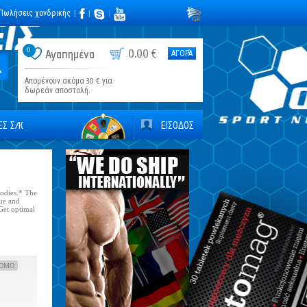
Πωλήσεις χονδρικής
|
|
|
0
0.00 €
Αγαπημένα
ΑΓΟΡΆ
Απομένουν ακόμα 30 € για
δωρεάν αποστολή.
Σ Σ/К
ΕΙΣΟΔΟΣ
bodies.* The
sue and
Get optimal
OMO