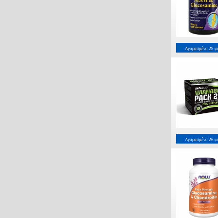
Αγορασμένο
29
φ
Αγορασμένο
26
φ