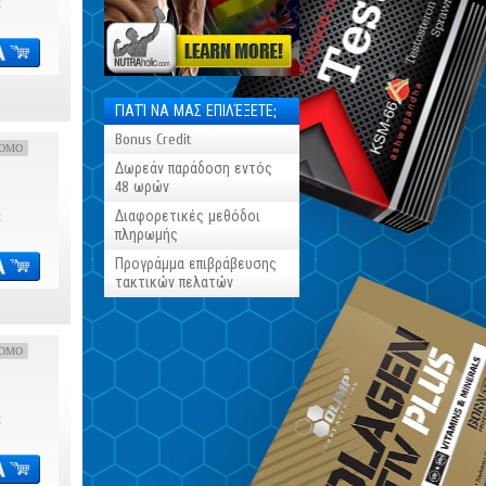
€
ΓΙΑΤΊ ΝΑ ΜΑΣ ΕΠΙΛΈΞΕΤΕ;
Bonus Credit
OMO
Δωρεάν παράδοση εντός
48 ωρών
Διαφορετικές μεθόδοι
€
πληρωμής
Προγράμμα επιβράβευσης
τακτικών πελατών
OMO
€