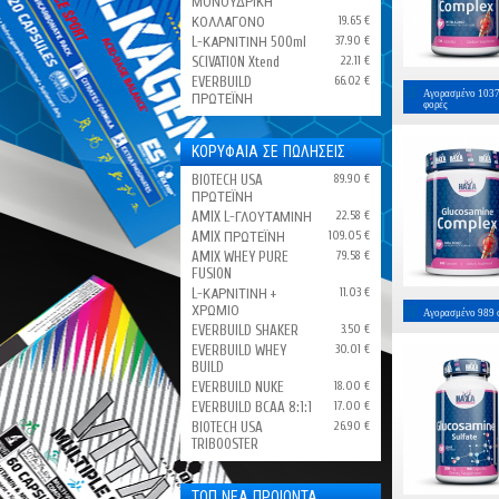
ΜΟΝΟΫΔΡΙΚΗ
ΚΟΛΛΑΓΟΝΟ
19.65 €
L-ΚΑΡΝΙΤΙΝΗ 500ml
37.90 €
SCIVATION Xtend
22.11 €
EVERBUILD
66.02 €
Αγορασμένο
103
ΠΡΩΤΕΪΝΗ
φορές
ΚΟΡΥΦΑΙΑ ΣΕ ΠΩΛΗΣΕΙΣ
BIOTECH USA
89.90 €
ΠΡΩΤΕΪΝΗ
AMIX L-ΓΛΟΥΤΑΜΙΝΗ
22.58 €
AMIX ΠΡΩΤΕΪΝΗ
109.05 €
AMIX WHEY PURE
79.58 €
FUSION
L-ΚΑΡΝΙΤΙΝΗ +
11.03 €
ΧΡΩΜΙΟ
Αγορασμένο
989
EVERBUILD SHAKER
3.50 €
EVERBUILD WHEY
30.01 €
BUILD
EVERBUILD NUKE
18.00 €
EVERBUILD BCAA 8:1:1
17.00 €
BIOTECH USA
26.90 €
TRIBOOSTER
ΤΟΠ ΝΕΑ ΠΡΟΙΟΝΤΑ