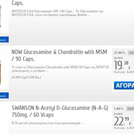
Caps.
BIOTECH USA Glucosamine 500 / 60 Caps. Το Glucosamine της
BIOTECH USA, είναι ένα βασικό συμπλήρωμα &delta ...
φορές
NOW Glucosamine & Chondroitin with MSM
25.00%
PR
/ 90 Caps.
25.70 €
19
28
.
Τι είναι το Glucosamine Chondroitin with MSM 90 Caps της NOW? Η
€
γλυκοζαμίνη, η χονδροϊτ ...
Έκπτωση :
6.43 
(0.090 kg/0.198 lbs.)
φορές
SWANSON N-Acetyl D-Glucosamine (N-A-G)
5.00%
PR
750mg. / 60 Vcaps
24.20 €
22
99
.
Η Ν-ακετυλ γλυκοζαμίνη είναι ένας αμινοσακχαρί ...
€
Έκπτωση :
1.21 