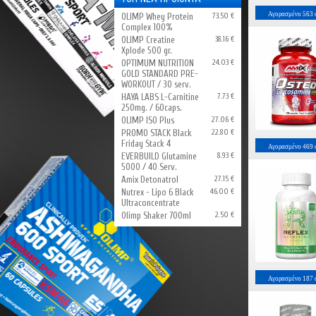
Αγορασμένο
563
OLIMP Whey Protein
73.50 €
Complex 100%
OLIMP Creatine
38.16 €
Xplode 500 gr.
OPTIMUM NUTRITION
24.03 €
GOLD STANDARD PRE-
WORKOUT / 30 serv.
HAYA LABS L-Carnitine
7.73 €
250mg. / 60caps.
OLIMP ISO Plus
27.06 €
PROMO STACK Black
22.80 €
Friday Stack 4
Αγορασμένο
469
EVERBUILD Glutamine
8.93 €
5000 / 40 Serv.
Amix Detonatrol
27.15 €
Nutrex - Lipo 6 Black
46.00 €
Ultraconcentrate
Olimp Shaker 700ml
2.50 €
Αγορασμένο
187