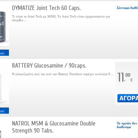
DYMATIZE Joint Tech 60 Caps.
Σύντομα διαθ
Τι είναι το Joint Tech με MSM; Το Joint Tech είναι σχηματισμένο για
άτομ&a ...
ορές
BATTERY Glucosamine / 90caps.
11
Η γλυκοζαμίνη από την από την Battery Nutrition παρέχει ποιότητα θ ...
00
.
€
ορές
NATROL MSM & Glucosamine Double
Το προϊόν δεν 
διαθέσιμο
Strength 90 Tabs.