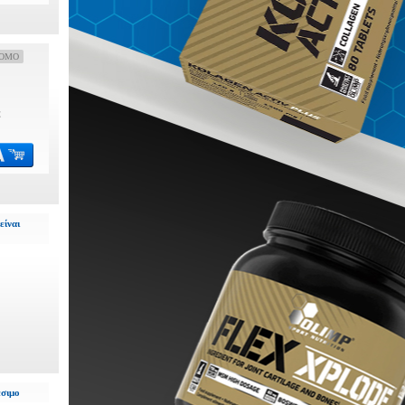
OMO
€
είναι
έσιμο