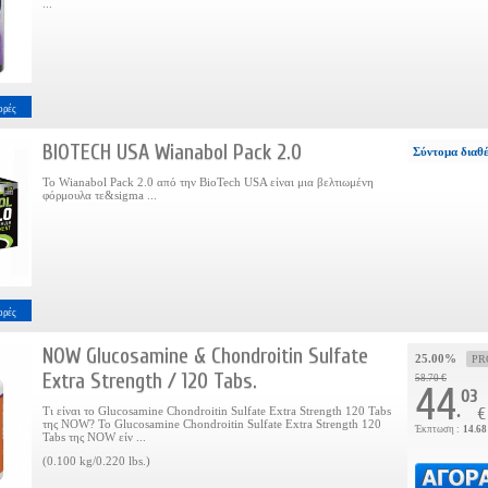
...
ορές
BIOTECH USA Wianabol Pack 2.0
Σύντομα διαθ
Το Wianabol Pack 2.0 από την BioTech USA είναι μια βελτιωμένη
φόρμουλα τε&sigma ...
ορές
NOW Glucosamine & Chondroitin Sulfate
25.00%
PR
Extra Strength / 120 Tabs.
58.70 €
44
03
.
Τι είναι το Glucosamine Chondroitin Sulfate Extra Strength 120 Tabs
€
της NOW? Το Glucosamine Chondroitin Sulfate Extra Strength 120
Έκπτωση :
14.68
Tabs της NOW είν ...
(0.100 kg/0.220 lbs.)