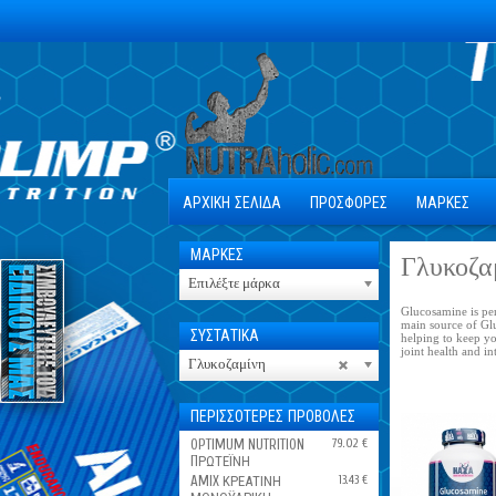
ΑΡΧΙΚΗ ΣΕΛΙΔΑ
ΠΡΟΣΦΟΡΕΣ
ΜΑΡΚΕΣ
ΜΑΡΚΕΣ
Γλυκοζα
Επιλέξτε μάρκα
Glucosamine is per
main source of Glu
ΣΥΣΤΑΤΙΚΑ
helping to keep yo
joint health and i
Γλυκοζαμίνη
ΠΕΡΙΣΣΟΤΕΡΕΣ ΠΡΟΒΟΛΕΣ
OPTIMUM NUTRITION
79.02 €
ПΡΩΤΕΪΝΗ
AMIX ΚΡΕΑΤΙΝΗ
13.43 €