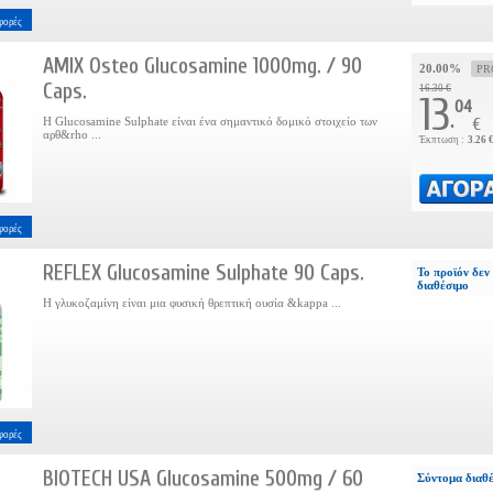
φορές
AMIX Osteo Glucosamine 1000mg. / 90
20.00%
PR
Caps.
16.30 €
13
04
.
Η Glucosamine Sulphate είναι ένα σημαντικό δομικό στοιχείο των
€
αρθ&rho ...
Έκπτωση :
3.26 
φορές
REFLEX Glucosamine Sulphate 90 Caps.
Το προϊόν δεν 
διαθέσιμο
Η γλυκοζαμίνη είναι μια φυσική θρεπτική ουσία &kappa ...
φορές
BIOTECH USA Glucosamine 500mg / 60
Σύντομα διαθ