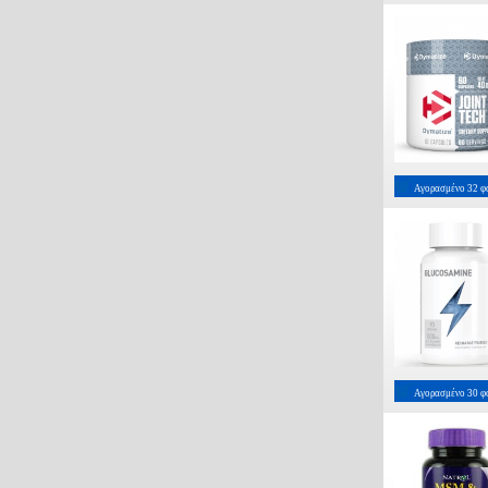
Αγορασμένο
32
φ
Αγορασμένο
30
φ