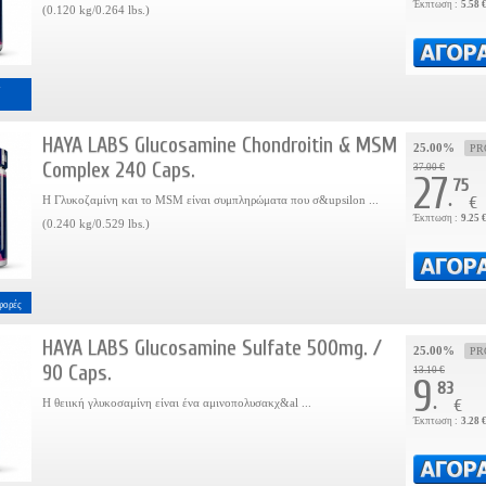
Έκπτωση :
5.58 
(0.120 kg/0.264 lbs.)
7
HAYA LABS Glucosamine Chondroitin & MSM
25.00%
PR
Complex 240 Caps.
37.00 €
27
75
.
H Γλυκοζαμίνη και το MSM είναι συμπληρώματα που σ&upsilon ...
€
Έκπτωση :
9.25 
(0.240 kg/0.529 lbs.)
φορές
HAYA LABS Glucosamine Sulfate 500mg. /
25.00%
PR
90 Caps.
13.10 €
9
83
.
Η θειική γλυκοσαμίνη είναι ένα αμινοπολυσακχ&al ...
€
Έκπτωση :
3.28 