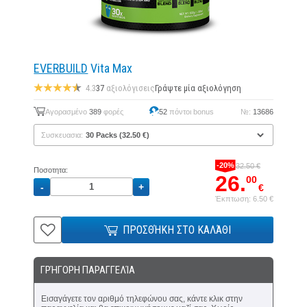
EVERBUILD
Vita Max
4.3
37
αξιολόγισεις
Γράψτε μία αξιολόγηση
Αγορασμένο
389
φορές
52
πόντοι bonus
№:
13686
Συσκευασια:
-20%
32.50 €
Ποσοτητα:
26.
00
€
Έκπτωση: 6.50 €
ΠΡΟΣΘΉΚΗ ΣΤΟ ΚΑΛΆΘΙ
ΓΡΉΓΟΡΗ ΠΑΡΑΓΓΕΛΊΑ
Εισαγάγετε τον αριθμό τηλεφώνου σας, κάντε κλικ στην