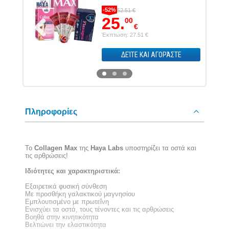
-52%
52.51 €
25.
00
€
Έκπτωση: 27.51 €
Previous
Next
ΣΤΕ
ΔΕΊΤΕ ΚΑΙ ΑΓΟΡΆΣΤΕ
Πληροφορίες
Το
Collagen Max
της
Haya
Labs
υποστηρίζει τα οστά και
τις αρθρώσεις!
Ιδιότητες και χαρακτηριστικά:
Εξαιρετικά φυσική σύνθεση
Με προσθήκη γαλακτικού μαγνησίου
Εμπλουτισμένο με πρωτεΐνη
Ενισχύει τα οστά, τους τένοντες και τις αρθρώσεις
Βοηθά στην κινητικότητα
Βελτιώνει την ελαστικότητα