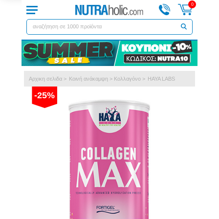
0
Αρχικη σελιδα
>
Kοινή ανάκαμψη
>
Κολλαγόνο
>
HAYA LABS
-25%
Previous
Next