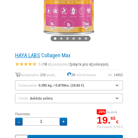
HAYA LABS
Collagen Max
5.0
18
αξιολόγισεις
Γράψτε μία αξιολόγηση
Αγορασμένο
229
φορές
39
πόντοι bonus
№:
14652
Συσκευασια:
Γευση:
-25%
26.20 €
Ποσοτητα:
19.
65
€
Έκπτωση: 6.55 €