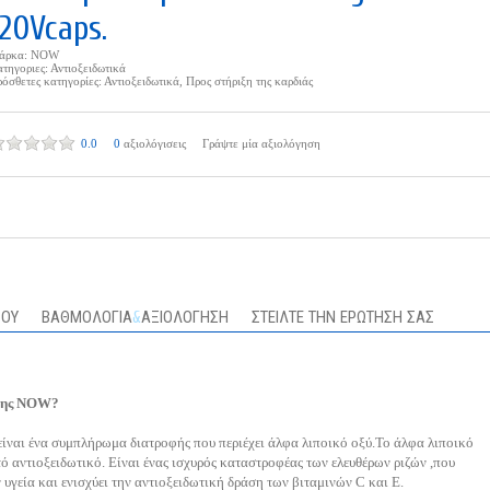
120Vcaps.
άρκα:
NOW
τηγοριες:
Αντιοξειδωτικά
όσθετες κατηγορίες:
Αντιοξειδωτικά
,
Προς στήριξη της καρδιάς
0.0
0
αξιολόγισεις
Γράψτε μία αξιολόγηση
ΣΟΥ
ΒΑΘΜΟΛΟΓΙΑ
&
ΑΞΙΟΛΟΓΗΣΗ
ΣΤΕΙΛΤΕ ΤΗΝ ΕΡΩΤΗΣΗ ΣΑΣ
 της NOW?
ναι ένα συμπλήρωμα διατροφής που περιέχει άλφα λιποικό οξύ.Το άλφα λιποικό
υτό αντιοξειδωτικό. Είναι ένας ισχυρός καταστροφέας των ελευθέρων ριζών ,που
γεία και ενισχύει την αντιοξειδωτική δράση των βιταμινών C και E.