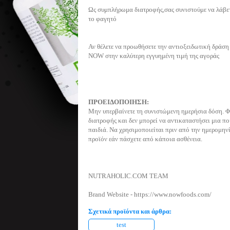
Ως συμπλήρωμα διατροφής,σας συνιστούμε να λάβετ
το φαγητό
Αν θέλετε να προωθήσετε την αντιοξειδωτική δράσ
NOW στην καλύτερη εγγυημένη τιμή της αγοράς
ΠΡΟΕΙΔΟΠΟΙΗΣΗ:
Μην υπερβαίνετε τη συνιστώμενη ημερήσια δόση. Φ
διατροφής και δεν μπορεί να αντικαταστήσει μια πο
παιδιά. Να χρησιμοποιείται πριν από την ημερομηνί
προϊόν εάν πάσχετε από κάποια ασθένεια.
NUTRAHOLIC.COM TEAM
Brand Website -
https://www.nowfoods.com/
Σχετικά προϊόντα και άρθρα:
test