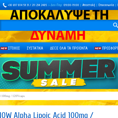
+30 697 814 59 31 / 211 234 2485
> Δευ-Παρ
09:00-19:00
|
Αποστολή
|
Επικοινωνία
|
ΣΤΌΧΟΣ
ΣΥΣΤΑΤΙΚΑ
ΔΕΙΞΕ ΟΛΑ ΤΑ ΠΡΟΪΟΝΤΑ
ΠΡΟΣΦΟΡΈ
d 100mg / 120Vcaps.
NOW Alpha Lipoic Acid 100mg /