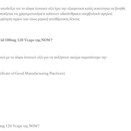
 υποδείξει οτι το άλφα λιποικό οξύ έχει την εξαιρετικά καλή ικανότητα να βοηθά
χρειάζεται να χρησιμοποιήσετε κάποιον υδατάνθρακα υπερβολικά υψηλού
ακράτηση υγρών και ίσως μερική αποθήκευση λίπους
 Acid 100mg 120 Vcaps της NOW?
τικά με το άλφα λιποικό οξύ για να αυξήσουν ακόμα περισσότερο την
ficate of Good Manufacturing Practices)
00mg 120 Vcaps της NOW?