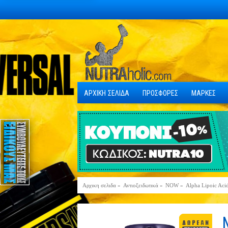
ΑΡΧΙΚΗ ΣΕΛΙΔΑ
ΠΡΟΣΦΟΡΕΣ
ΜΑΡΚΕΣ
Αρχικη σελιδα
»
Αντιοξειδωτικά
»
NOW
»
Alpha Lipoic Aci