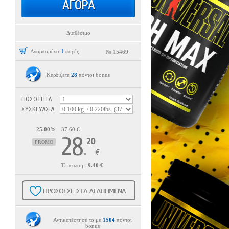
Διαθέσιμο
Αγορασμένο
1
φορές
№:
15469
Κερδίζετε
28
πόντοι bonus
ΠΟΣΟΤΗΤΑ
ΣΥΣΚΕΥΑΣΙΑ
25.00%
37.60 €
28
20
PROMO
.
€
Έκπτωση :
9.40 €
Αντικατέστησέ το με
1504
πόντοι
bonus