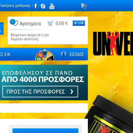
Πωλήσεις χονδρικής
|
|
|
0
0.00 €
Αγαπημένα
ΑΓΟΡΆ
Απομένουν ακόμα 30 € για
δωρεάν αποστολή.
Σ Σ/К
ΕΙΣΟΔΟΣ