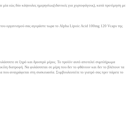
ε μία εώς δύο κάψουλες ημερησίως(ιδανικές για χορτοφάγους), κατά προτίμηση με
η του οργανισμού σας αγοράστε τωρα το Alpha Lipoic Acid 100mg 120 Vcaps της
υλάσσετε σε ξηρό και δροσερό μέρος. Το προϊόν αυτό αποτελεί συμπλήρωμα
ικίλη διατροφή. Να φυλάσσεται σε μέρη που δεν το φθάνουν και δεν το βλέπουν τα
α που αναγράφεται στη συσκευασία. Συμβουλευτείτε το γιατρό σας πριν πάρετε το