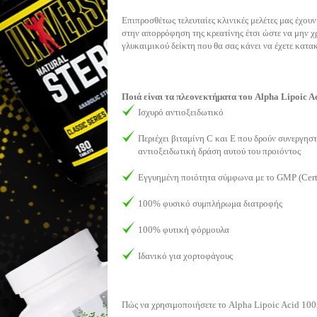
Επιπροσθέτως τελευταίες κλινικές μελέτες μας έχουν
στην απορρόφηση της κρεατίνης έτσι ώστε να μην 
γλυκαιμικού δείκτη που θα σας κάνει να έχετε κατ
Ποιά είναι τα πλεονεκτήματα του Alpha Lipoic
Ισχυρό αντιοξειδωτικό
Περιέχει βιταμίνη C και E που δρούν συνεργησ
αντιοξειδωτική δράση αυτού του προιόντος
Εγγυημένη ποιότητα σύμφωνα με το GMP (Certi
100% φυσικό συμπλήρωμα διατροφής
100% φυτική φόρμουλα
Ιδανικό για χορτοφάγους
Πώς να χρησιμοποιήσετε το Alpha Lipoic Acid 1