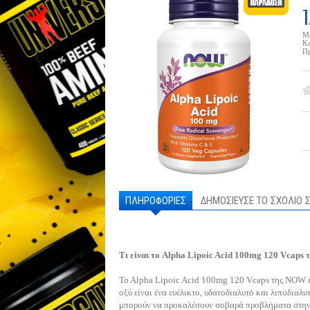
Μ
Κα
Πρ
ΠΛΗΡΟΦΟΡΙΕΣ
ΔΗΜΟΣΙΕΥΣΕ ΤΟ ΣΧΟΛΙΟ 
Tι είναι το Alpha Lipoic Acid 100mg 120 Vcaps
To Alpha Lipoic Acid 100mg 120 Vcaps της NOW εί
οξύ είναι ένα ευέλικτο, υδατοδιαλυτό και λιποδιαλ
μπορούν να προκαλέσουν σοβαρά προβλήματα στην υ