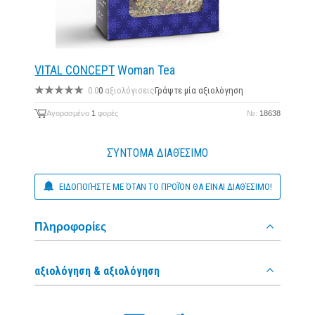
VITAL CONCEPT
Woman Tea
0.0
0
αξιολόγισεις
Γράψτε μία αξιολόγηση
Αγορασμένο
1
φορές
№:
18638
ΣΎΝΤΟΜΑ ΔΙΑΘΈΣΙΜΟ
ΕΙΔΟΠΟΙΉΣΤΕ ΜΕ ΌΤΑΝ ΤΟ ΠΡΟΪΌΝ ΘΑ ΕΊΝΑΙ ΔΙΑΘΈΣΙΜΟ!
Πληροφορίες
αξιολόγηση & αξιολόγηση