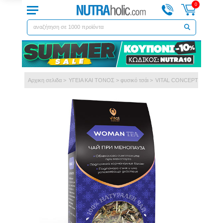
0
Αρχικη σελιδα
>
ΥΓΕΙΑ ΚΑΙ ΤΟΝΟΣ
>
φυσικό τσάι
>
VITAL CONCEPT