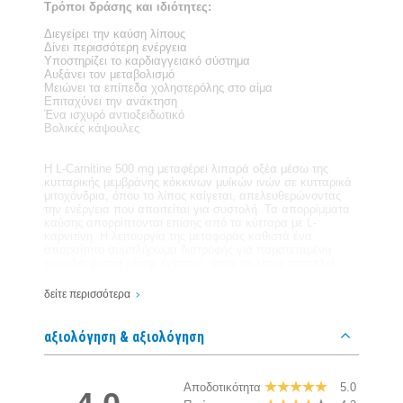
Τρόποι δράσης και ιδιότητες:
Διεγείρει την καύση λίπους
Δίνει περισσότερη ενέργεια
Υποστηρίζει το καρδιαγγειακό σύστημα
Αυξάνει τον μεταβολισμό
Μειώνει τα επίπεδα χοληστερόλης στο αίμα
Επιταχύνει την ανάκτηση
Ένα ισχυρό αντιοξειδωτικό
Βολικές κάψουλες
Η L-Carnitine 500 mg μεταφέρει λιπαρά οξέα μέσω της
κυτταρικής μεμβράνης κόκκινων μυϊκών ινών σε κυτταρικά
μιτοχόνδρια, όπου το λίπος καίγεται, απελευθερώνοντας
την ενέργεια που απαιτείται για συστολή. Τα απορρίμματα
καύσης απορρίπτονται επίσης από τα κύτταρα με L-
καρνιτίνη. Η λειτουργία της μεταφοράς καθιστά ένα
απαραίτητο συμπλήρωμα διατροφής για παρατεταμένα
αερόβια φορτία μέσης έντασης, όπου το λίπος αποτελεί
σημαντική πηγή ενέργειας.
δείτε περισσότερα
Εκτός από τις ιδιότητες μεταβολισμού του λίπους, L-
Carnitine 500 mgΥπάρχουν και άλλα οφέλη για την υγεία,
συμπεριλαμβανομένης της διατήρησης της καρδιακής
αξιολόγηση & αξιολόγηση
υγείας, του νευρικού συστήματος και του εγκεφάλου, καθώς
και των ισχυρών αντιοξειδωτικών λειτουργιών του. Με την
ηλικία, τα επίπεδα της l-καρνιτίνης στο σώμα μειώνονται,
απαιτώντας την λήψη ως συμπλήρωμα διατροφής. Για
Αποδοτικότητα
5.0
μέγιστο αποτέλεσμα, συνδυάστε L-Carnitine 500 mg με