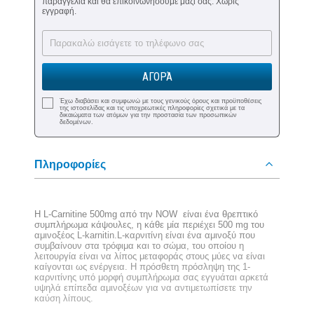
παραγγελία και θα επικοινωνήσουμε μαζί σας. Χωρίς
εγγραφή.
ΑΓΟΡΆ
Έχω διαβάσει και συμφωνώ με τους γενικούς όρους και προϋποθέσεις
της ιστοσελίδας και τις υποχρεωτικές πληροφορίες σχετικά με τα
δικαιώματα των ατόμων για την προστασία των προσωπικών
δεδομένων.
Πληροφορίες
Η L-Carnitine 500mg από την NOW είναι ένα θρεπτικό
συμπλήρωμα κάψουλες, η κάθε μία περιέχει 500 mg του
αμινοξέος L-karnitin.L-καρνιτίνη είναι ένα αμινοξύ που
συμβαίνουν στα τρόφιμα και το σώμα, του οποίου η
λειτουργία είναι να λίπος μεταφοράς στους μύες να είναι
καίγονται ως ενέργεια. Η πρόσθετη πρόσληψη της 1-
καρνιτίνης υπό μορφή συμπλήρωμα σας εγγυάται αρκετά
υψηλά επίπεδα αμινοξέων για να αντιμετωπίσετε την
καύση λίπους.