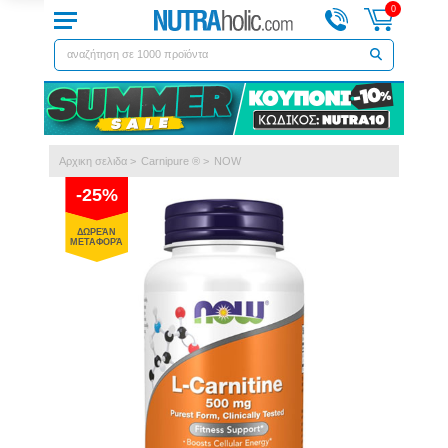
0
Αρχικη σελιδα
>
Carnipure ®
>
NOW
-25%
ΔΩΡΕΆΝ
ΜΕΤΑΦΟΡΆ