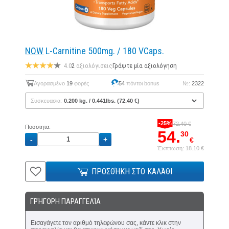
NOW
L-Carnitine 500mg. / 180 VCaps.
4.0
2
αξιολόγισεις
Γράψτε μία αξιολόγηση
Αγορασμένο
19
φορές
54
πόντοι bonus
№:
2322
Συσκευασια:
-25%
72.40 €
Ποσοτητα:
54.
30
€
Έκπτωση: 18.10 €
ΠΡΟΣΘΉΚΗ ΣΤΟ ΚΑΛΆΘΙ
ΓΡΉΓΟΡΗ ΠΑΡΑΓΓΕΛΊΑ
Εισαγάγετε τον αριθμό τηλεφώνου σας, κάντε κλικ στην