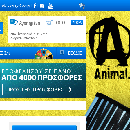
Πωλήσεις χονδρικής
|
|
|
0
0.00 €
Αγαπημένα
ΑΓΟΡΆ
Απομένουν ακόμα 30 € για
δωρεάν αποστολή.
Σ Σ/К
ΕΙΣΟΔΟΣ