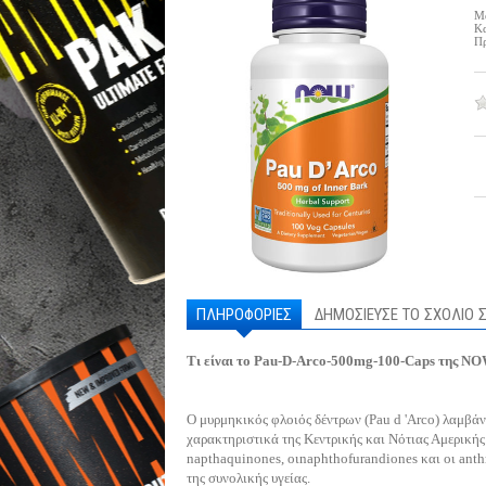
Μ
Κα
Πρ
ΠΛΗΡΟΦΟΡΙΕΣ
ΔΗΜΟΣΙΕΥΣΕ ΤΟ ΣΧΟΛΙΟ 
Τι είναι το Pau-D-Arco-500mg-100-Caps της NO
Ο μυρμηκικός φλοιός δέντρων (Pau d 'Arco) λαμβάν
χαρακτηριστικά της Κεντρικής και Νότιας Αμερικής.
napthaquinones, οιnaphthofurandiones και οι anth
της συνολικής υγείας.