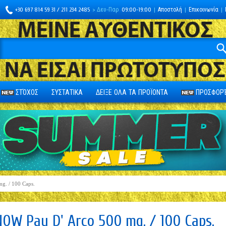
+30 697 814 59 31 / 211 234 2485
> Δευ-Παρ
09:00-19:00
|
Αποστολή
|
Επικοινωνία
|
ΣΤΌΧΟΣ
ΣΥΣΤΑΤΙΚΑ
ΔΕΙΞΕ ΟΛΑ ΤΑ ΠΡΟΪΟΝΤΑ
ΠΡΟΣΦΟΡΈ
mg. / 100 Caps.
NOW Pau D' Arco 500 mg. / 100 Caps.