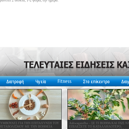
άνετει 2 δισκία, 1-2 φορές την ημέρα.
Fitness
Διατροφή
Υγεία
Στο επίκεντρο
Δια
ΣΥΜΒΟΥΛΕΣ ΓΙΑ ΤΗΝ ΕΠΙΤΑΧΥΝΣΗ ΤΟΥ
Ashwagandha – ΣΕ ΤΙ ΒΟΗΘΑ ΚΑΙ ΠΩΣ Ν
ΜΕΤΑΒΟΛΙΣΜΟΥ ΜΕ ΤΗΝ ΒΟΗΘΕΙΑ
ΕΠΙΛΕΞΕΤΕ ΤΟ ΚΑΤΑΛΛΗΛΟΤΕΡΟ;