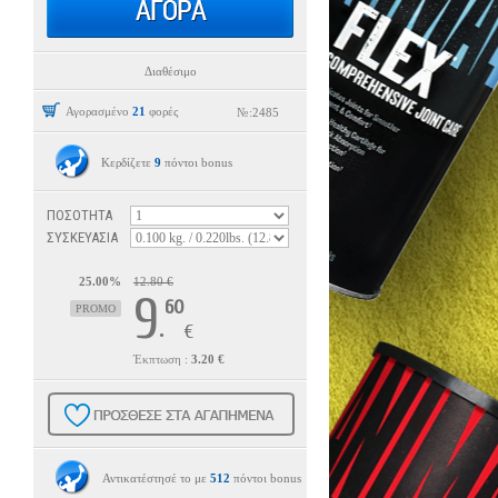
Διαθέσιμο
Αγορασμένο
21
φορές
№:
2485
Κερδίζετε
9
πόντοι bonus
ΠΟΣΟΤΗΤΑ
ΣΥΣΚΕΥΑΣΙΑ
25.00%
12.80 €
9
60
PROMO
.
€
Έκπτωση :
3.20 €
Αντικατέστησέ το με
512
πόντοι bonus