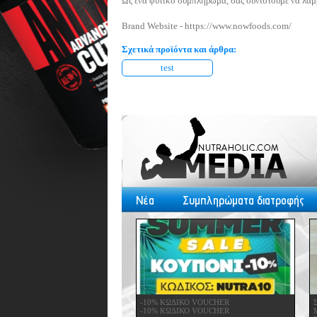
Ως ένα φυτικό συμπλήρωμα, σας συνιστούμε να λαμβ
Brand Website -
https://www.nowfoods.com/
Σχετικά προϊόντα και άρθρα:
test
Νέα
Συμπληρώματα διατροφής
-10% ΚΩΔΙΚΟ VOUCHER
-10% ΚΩΔΙΚΟ VOUCHER