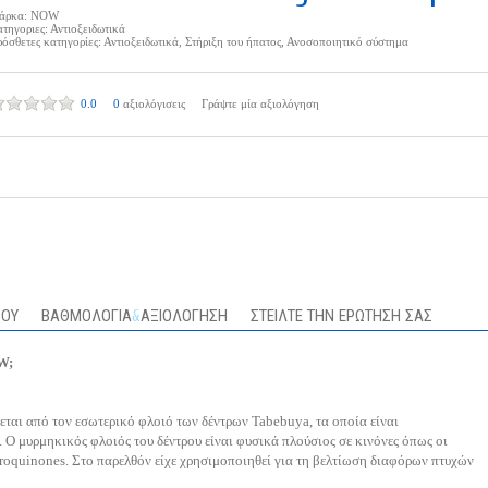
άρκα:
NOW
τηγοριες:
Αντιοξειδωτικά
όσθετες κατηγορίες:
Αντιοξειδωτικά
,
Στήριξη του ήπατος
,
Ανοσοποιητικό σύστημα
0.0
0
αξιολόγισεις
Γράψτε μία αξιολόγηση
ΣΟΥ
ΒΑΘΜΟΛΟΓΙΑ
&
ΑΞΙΟΛΟΓΗΣΗ
ΣΤΕΙΛΤΕ ΤΗΝ ΕΡΩΤΗΣΗ ΣΑΣ
W;
εται από τον εσωτερικό φλοιό των δέντρων Tabebuya, τα οποία είναι
 Ο μυρμηκικός φλοιός του δέντρου είναι φυσικά πλούσιος σε κινόνες όπως οι
roquinones. Στο παρελθόν είχε χρησιμοποιηθεί για τη βελτίωση διαφόρων πτυχών