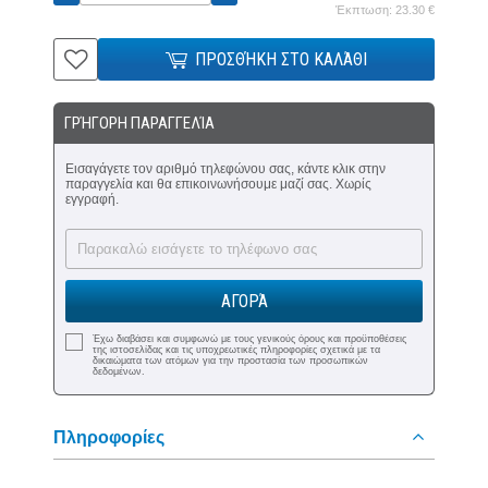
Έκπτωση: 23.30 €
ΠΡΟΣΘΉΚΗ ΣΤΟ ΚΑΛΆΘΙ
ΓΡΉΓΟΡΗ ΠΑΡΑΓΓΕΛΊΑ
Εισαγάγετε τον αριθμό τηλεφώνου σας, κάντε κλικ στην
παραγγελία και θα επικοινωνήσουμε μαζί σας. Χωρίς
εγγραφή.
ΑΓΟΡΆ
Έχω διαβάσει και συμφωνώ με τους γενικούς όρους και προϋποθέσεις
της ιστοσελίδας και τις υποχρεωτικές πληροφορίες σχετικά με τα
δικαιώματα των ατόμων για την προστασία των προσωπικών
δεδομένων.
Πληροφορίες