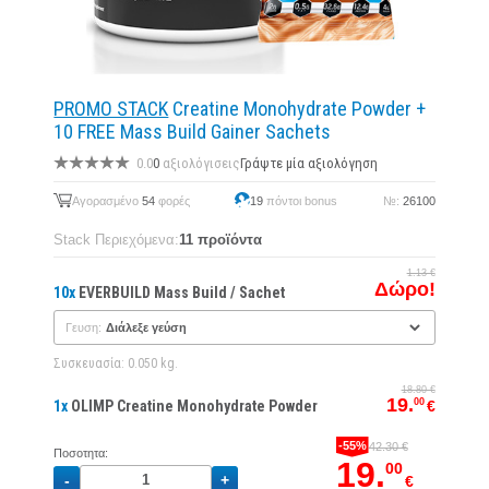
PROMO STACK
Creatine Monohydrate Powder +
10 FREE Mass Build Gainer Sachets
0.0
0
αξιολόγισεις
Γράψτε μία αξιολόγηση
Αγορασμένο
54
φορές
19
πόντοι bonus
№:
26100
Stack Περιεχόμενα:
11 προϊόντα
1.13 €
Δώρο!
10x
EVERBUILD Mass Build / Sachet
Γευση:
Συσκευασία: 0.050 kg.
18.80 €
19.
00
1x
OLIMP Creatine Monohydrate Powder
€
-55%
42.30 €
Ποσοτητα:
19.
00
€