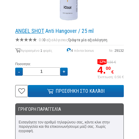
ANGEL SHOT
Anti Hangover / 25 ml
0.0
0
αξιολόγισεις
Γράψτε μία αξιολόγηση
Αγορασμένο
1
φορές
4
πόντοι bonus
№:
29132
-12%
4.56 €
Ποσοτητα:
4.
00
€
Έκπτωση: 0.56 €
ΠΡΟΣΘΉΚΗ ΣΤΟ ΚΑΛΆΘΙ
ΓΡΉΓΟΡΗ ΠΑΡΑΓΓΕΛΊΑ
Εισαγάγετε τον αριθμό τηλεφώνου σας, κάντε κλικ στην
παραγγελία και θα επικοινωνήσουμε μαζί σας. Χωρίς
εγγραφή.