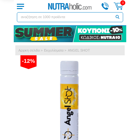
0
Αρχικη σελιδα
>
Eκχυλίσματα
>
ANGEL SHOT
-12%