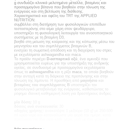
g συνδυάζει κλινικά μελετημένα μέταλλα, βιταμίνες και
προσαρμογόνα βότανα που βοηθούν στην τόνωση της
ενέργειας και στη βελτίωση της διάθεσης.
Χαρακτηριστικά και οφέλη του TRT της APPLIED
NUTRITION:
συμβάλλει στη διατήρηση των φυσιολογικών επιπέδων
τεστοστερόνης στο αίμα χάρη στον ψευδάργυρο,
υποστηρίζει τη φυσιολογική λειτουργία του ανοσοποιητικού
συστήματος με τη βιταμίνη D3,
βοηθά στη μείωση της κούρασης και της κόπωσης μέσω του
μαγνησίου και του συμπλέγματος βιταμινών B,
ενισχύει τη σωματική απόδοση και τη διαχείριση του στρες
με εκχυλίσματα ashwagandha και maca.
Το προϊόν περιέχει
D-ασπαρτικό οξύ
, ένα αμινοξύ που
χρησιμοποιείται ευρέως για την υποστήριξη της ανδρικής
υγείας, σε συνδυασμό με προσαρμογόνα εκχυλίσματα
όπως το
ashwagandha
και η ρίζα
maca
, τα οποία βοηθούν
στην αντοχή κατά τη διάρκεια της προπόνησης και στην
τόνωση της λίμπιντο. Η προσθήκη από
μαγνήσιο
και
βιταμίνες του συμπλέγματος Β
υποστηρίζει τον
φυσιολογικό μεταβολισμό της ενέργειας, καθιστώντας το
ρόφημα ιδανική καθημερινή λύση για δραστήριους άνδρες.
μία δόση:
10 g
δόσεις ανά συσκευασία:
30
οδηγίες χρήσης:
ανακατέψτε 1 μεζούρα (10 g) με 250-500
ml κρύο νερό και καταναλώστε μία φορά την ημέρα, κατά
προτίμηση την ίδια ώρα κάθε μέρα, μαζί με ένα γεύμα ή
κοντά στην προπόνηση
συστατικά:
ψευδάργυρος, μαγνήσιο, βιταμίνη D3