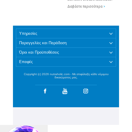
ΒΟΗΘΕΙΑ ΣΥΜΠΛΗΡΩΜΑΤΩΝ
ΔΙΑΤΟΦΗΣ
Διαβάστε περισσότερα
>
Υπηρεσίες
Παραγγελίες και Παράδοση
Όροι και Προϋποθέσεις
Επαφές
Copyright (c) 2026 nutraholic.com - Με επιφύλαξη κάθε νόμιμου
δικαιώματος μας.