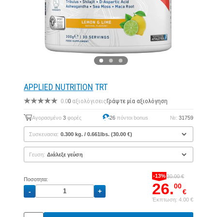
APPLIED NUTRITION
TRT
0.0
0
αξιολόγισεις
Γράψτε μία αξιολόγηση
Αγορασμένο
3
φορές
26
πόντοι bonus
№:
31759
Συσκευασια:
Γευση:
-13%
30.00 €
Ποσοτητα:
26.
00
€
Έκπτωση: 4.00 €