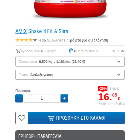
AMIX
Shake 4 Fit & Slim
4.0
6
αξιολόγισεις
Γράψτε μία αξιολόγηση
Αγορασμένο
402
φορές
16
πόντοι bonus
№:
1102
Συσκευασια:
Γευση:
-25%
21.40 €
Ποσοτητα:
16.
05
€
Έκπτωση: 5.35 €
ΠΡΟΣΘΉΚΗ ΣΤΟ ΚΑΛΆΘΙ
ΓΡΉΓΟΡΗ ΠΑΡΑΓΓΕΛΊΑ