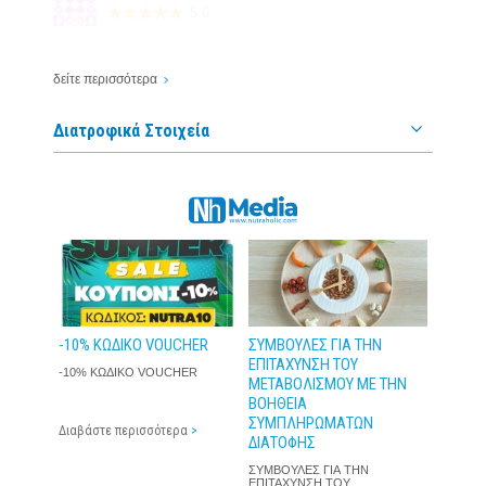
5.0
ΣΥΝΙΣΤΏ!
δείτε περισσότερα
Dayana
| 30 Ιούνιος 2014
Διατροφικά Στοιχεία
4.1
ΣΥΝΙΣΤΏ!
Виолета Дуцова
| 11 Απρίλιος 2014
5.0
ΣΥΝΙΣΤΏ!
-10% ΚΩΔΙΚΟ VOUCHER
ΣΥΜΒΟΥΛΕΣ ΓΙΑ ΤΗΝ
ΕΠΙΤΑΧΥΝΣΗ ΤΟΥ
-10% ΚΩΔΙΚΟ VOUCHER
ΜΕΤΑΒΟΛΙΣΜΟΥ ΜΕ ΤΗΝ
ΒΟΗΘΕΙΑ
ΣΥΜΠΛΗΡΩΜΑΤΩΝ
Διαβάστε περισσότερα
>
ΔΙΑΤΟΦΗΣ
ΣΥΜΒΟΥΛΕΣ ΓΙΑ ΤΗΝ
ΕΠΙΤΑΧΥΝΣΗ ΤΟΥ