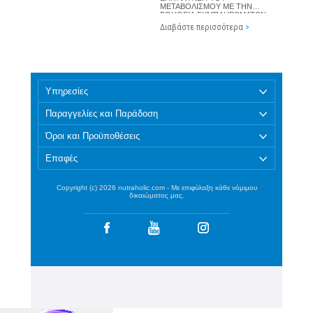
ΜΕΤΑΒΟΛΙΣΜΟΥ ΜΕ ΤΗΝ
ΒΟΗΘΕΙΑ ΣΥΜΠΛΗΡΩΜΑΤΩΝ
ΔΙΑΤΟΦΗΣ
Διαβάστε περισσότερα
>
Υπηρεσίες
Παραγγελίες και Παράδοση
Όροι και Προϋποθέσεις
Επαφές
Copyright (c) 2026 nutraholic.com - Με επιφύλαξη κάθε νόμιμου
δικαιώματος μας.