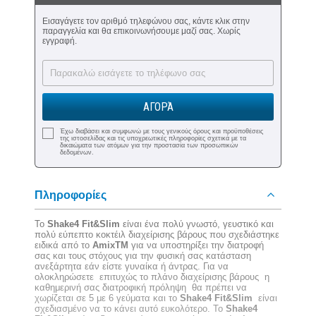
Εισαγάγετε τον αριθμό τηλεφώνου σας, κάντε κλικ στην
παραγγελία και θα επικοινωνήσουμε μαζί σας. Χωρίς
εγγραφή.
ΑΓΟΡΆ
Έχω διαβάσει και συμφωνώ με τους γενικούς όρους και προϋποθέσεις
της ιστοσελίδας και τις υποχρεωτικές πληροφορίες σχετικά με τα
δικαιώματα των ατόμων για την προστασία των προσωπικών
δεδομένων.
Πληροφορίες
Το
Shake4 Fit&Slim
είναι ένα πολύ γνωστό, γευστικό και
πολύ εύπεπτο κοκτέιλ διαχείρισης βάρους που σχεδιάστηκε
ειδικά από το
AmixTM
για να υποστηρίξει την διατροφή
σας και τους στόχους για την φυσική σας κατάσταση
ανεξάρτητα εάν είστε γυναίκα ή άντρας. Για να
ολοκληρώσετε επιτυχώς το πλάνο διαχείρισης βάρους η
καθημερινή σας διατροφική πρόληψη θα πρέπει να
χωρίζεται σε 5 με 6 γεύματα και το
Shake4 Fit&Slim
είναι
σχεδιασμένο να το κάνει αυτό ευκολότερο. Το
Shake4