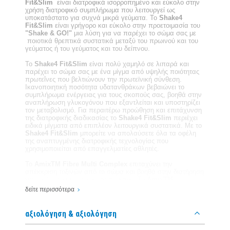
Fit&Slim
είναι διατροφικά ισορροπημένο και εύκολο στην
χρήση διατροφικό συμπλήρωμα που λειτουργεί ως
υποκατάστατο για συχνά μικρά γεύματα. Το
Shake4
Fit&Slim
είναι γρήγορο και εύκολο στην προετοιμασία του
"Shake & GO!"
μια λύση για να παρέχει το σώμα σας με
ποιοτικά θρεπτικά συστατικά μεταξύ του πρωινού και του
γεύματος ή του γεύματος και του δείπνου.
Το
Shake4 Fit&Slim
είναι πολύ χαμηλό σε λιπαρά και
παρέχει το σώμα σας με ένα μίγμα από υψηλής ποιότητας
πρωτεΐνες που βελτιώνουν την πρωτεϊνική σύνθεση.
Ικανοποιητική ποσότητα υδατανθράκων βεβαιώνει το
συμπλήρωμα ενέργειας για τους σκοπούς σας, βοηθά στην
αναπλήρωση γλυκογόνου που εξαντλείται και υποστηρίζει
τον μεταβολισμό. Για περαιτέρω προώθηση και επιτάχυνση
της διατροφικής διαδικασίας το
Shake4 Fit&Slim
περιέχει
ειδικά μίγματα από επιπλέον λειτουργικά συστατικά. Με το
Shake4 Fit&Slim
μπορείτε να απολαύσετε όλα τα οφέλη
της αναπτυγμένης διατροφικής τεχνολογίας που
χρησιμοποιείται από επαγγελματίες αθλητές.
Το
AmixTM Fibre Multi Complex
επιταχύνει την
απέκκριση τοξινών από το σώμα και βοηθά στην διατήρηση
της υγείας του πεπτικού συστήματος. Το
AmixTM
PhosphoMatrix
παρέχει το σώμα σας με τα ουσιώδη
δείτε περισσότερα
μεταλλικά στοιχεία και είναι κρίσιμο για την αποθήκευση
ενέργειας και τον μεταβολισμό. Το
AmixTM Herbal
Complex
περιέχει ισχυρά, φυτικά συστατικά, εκχυλίσματα
αξιολόγηση & αξιολόγηση
απώλειας βάρους που υποστηρίζουν και επιταχύνουν την
διαδικασία απώλειας βάρους. Το
AmixTMThermo