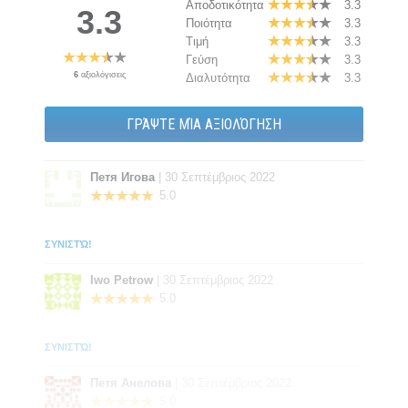
Αποδοτικότητα
3.3
3.3
Ποιότητα
3.3
Τιμή
3.3
Γεύση
3.3
6
αξιολόγισεις
Διαλυτότητα
3.3
ΓΡΆΨΤΕ ΜΊΑ ΑΞΙΟΛΌΓΗΣΗ
Петя Игова
| 30 Σεπτέμβριος 2022
5.0
ΣΥΝΙΣΤΏ!
Iwo Petrow
| 30 Σεπτέμβριος 2022
5.0
ΣΥΝΙΣΤΏ!
Петя Анелова
| 30 Σεπτέμβριος 2022
5.0