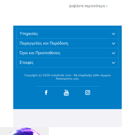
ΒΟΗΘΕΙΑ ΣΥΜΠΛΗΡΩΜΑΤΩΝ
ΔΙΑΤΟΦΗΣ
Διαβάστε περισσότερα
>
Υπηρεσίες
Παραγγελίες και Παράδοση
Όροι και Προϋποθέσεις
Επαφές
Copyright (c) 2026 nutraholic.com - Με επιφύλαξη κάθε νόμιμου
δικαιώματος μας.