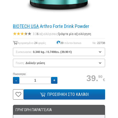
BIOTECH USA
Arthro Forte Drink Powder
3.3
6
αξιολόγισεις
Γράψτε μία αξιολόγηση
Αγορασμένο
24
φορές
39
πόντοι bonus
№:
22738
Συσκευασια:
Γευση:
Ποσοτητα:
39.
90
€
ΠΡΟΣΘΉΚΗ ΣΤΟ ΚΑΛΆΘΙ
ΓΡΉΓΟΡΗ ΠΑΡΑΓΓΕΛΊΑ