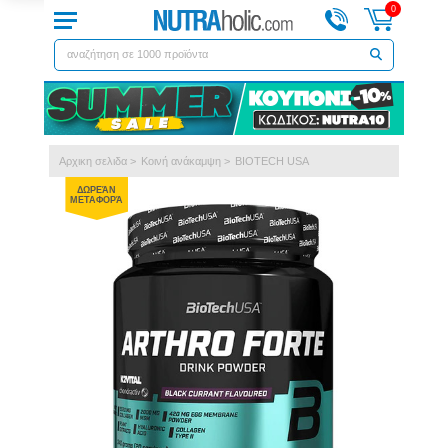
0
Αρχικη σελιδα
>
Kοινή ανάκαμψη
>
BIOTECH USA
ΔΩΡΕΆΝ
ΜΕΤΑΦΟΡΆ