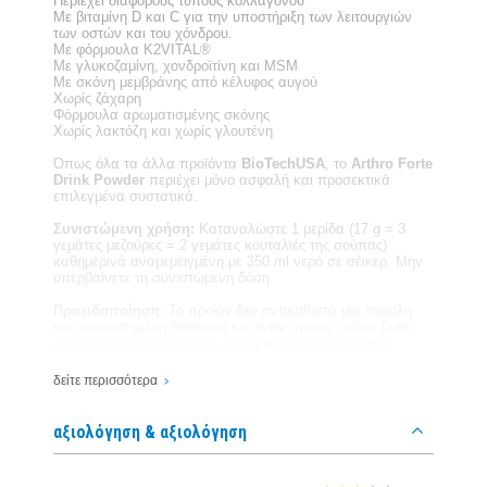
Περιέχει διάφορους τύπους κολλαγόνου
Με βιταμίνη D και C για την υποστήριξη των λειτουργιών
των οστών και του χόνδρου.
Με φόρμουλα K2VITAL®
Με γλυκοζαμίνη, χονδροϊτίνη και MSM
Με σκόνη μεμβράνης από κέλυφος αυγού
Χωρίς ζάχαρη
Φόρμουλα αρωματισμένης σκόνης
Χωρίς λακτόζη και χωρίς γλουτένη
Όπως όλα τα άλλα προϊόντα
BioTechUSA
, το
Arthro Forte
Drink Powder
περιέχει μόνο ασφαλή και προσεκτικά
επιλεγμένα συστατικά.
Συνιστώμενη χρήση:
Καταναλώστε 1 μερίδα (17 g = 3
γεμάτες μεζούρες = 2 γεμάτες κουταλιές της σούπας)
καθημερινά αναμεμειγμένη με 350 ml νερό σε σέικερ. Μην
υπερβαίνετε τη συνιστώμενη δόση.
Προειδοποίηση:
Το προϊόν δεν αντικαθιστά μια ποικίλη
και ισορροπημένη διατροφή και έναν υγιεινό τρόπο ζωής.
Δεν συνιστάται για άτομα με ιατρικές παθήσεις ή που
λαμβάνουν φάρμακα, για παιδιά, έγκυες και θηλάζουσες
γυναίκες.
δείτε περισσότερα
αξιολόγηση & αξιολόγηση