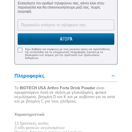
Εισαγάγετε τον αριθμό τηλεφώνου σας, κάντε κλικ στην
παραγγελία και θα επικοινωνήσουμε μαζί σας. Χωρίς
εγγραφή.
ΑΓΟΡΆ
Έχω διαβάσει και συμφωνώ με τους γενικούς όρους και προϋποθέσεις
της ιστοσελίδας και τις υποχρεωτικές πληροφορίες σχετικά με τα
δικαιώματα των ατόμων για την προστασία των προσωπικών
δεδομένων.
Πληροφορίες
Το
BIOTECH USA Arthro Forte Drink Powder
είναι
αρωματισμένο ποτό σε σκόνη με γλυκοζαμίνη, φυτικά
εκχυλίσματα, βιταμίνη D και K και με ασβέστιο για τα οστά
και με βιταμίνη C για τους χόνδρους.
Χαρακτηριστικά:
13 δραστικές ουσίες
3 είδη φυτικών εκχυλισμάτων