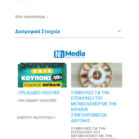
ΣΥΝΙΣΤΏ!
δείτε περισσότερα
Денис Огнянов
| 02 Σεπτέμβριος 2022
Διατροφικά Στοιχεία
0.0
ΣΥΝΙΣΤΏ!
Александър Стоев
| 02 Σεπτέμβριος 2022
0.0
ΣΥΝΙΣΤΏ!
-10% ΚΩΔΙΚΟ VOUCHER
ΣΥΜΒΟΥΛΕΣ ΓΙΑ ΤΗΝ
ΕΠΙΤΑΧΥΝΣΗ ΤΟΥ
-10% ΚΩΔΙΚΟ VOUCHER
ΜΕΤΑΒΟΛΙΣΜΟΥ ΜΕ ΤΗΝ
ΒΟΗΘΕΙΑ
ΣΥΜΠΛΗΡΩΜΑΤΩΝ
Διαβάστε περισσότερα
>
ΔΙΑΤΟΦΗΣ
ΣΥΜΒΟΥΛΕΣ ΓΙΑ ΤΗΝ
ΕΠΙΤΑΧΥΝΣΗ ΤΟΥ
ΜΕΤΑΒΟΛΙΣΜΟΥ ΜΕ ΤΗΝ