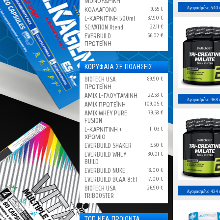
ΜΟΝΟΫΔΡΙΚΗ
Αγορασμένο
540
ΚΟΛΛΑΓΟΝΟ
19.65 €
L-ΚΑΡΝΙΤΙΝΗ 500ml
37.90 €
SCIVATION Xtend
22.11 €
EVERBUILD
66.02 €
ΠΡΩΤΕΪΝΗ
ΚΟΡΥΦΑΙΑ ΣΕ ΠΩΛΗΣΕΙΣ
BIOTECH USA
89.90 €
ΠΡΩΤΕΪΝΗ
AMIX L-ΓΛΟΥΤΑΜΙΝΗ
22.58 €
Αγορασμένο
468
AMIX ΠΡΩΤΕΪΝΗ
109.05 €
AMIX WHEY PURE
79.58 €
FUSION
L-ΚΑΡΝΙΤΙΝΗ +
11.03 €
ΧΡΩΜΙΟ
EVERBUILD SHAKER
3.50 €
EVERBUILD WHEY
30.01 €
BUILD
EVERBUILD NUKE
18.00 €
EVERBUILD BCAA 8:1:1
17.00 €
BIOTECH USA
26.90 €
Αγορασμένο
424
TRIBOOSTER
ΤΟΠ ΝΕΑ ΠΡΟΙΟΝΤΑ