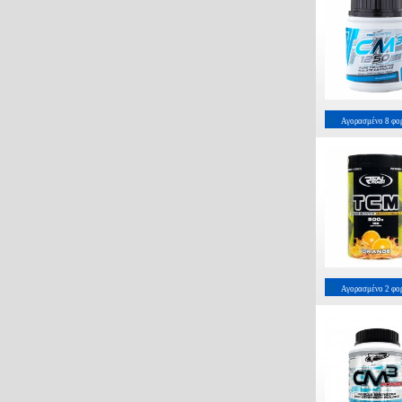
Αγορασμένο
8
φο
Αγορασμένο
2
φο