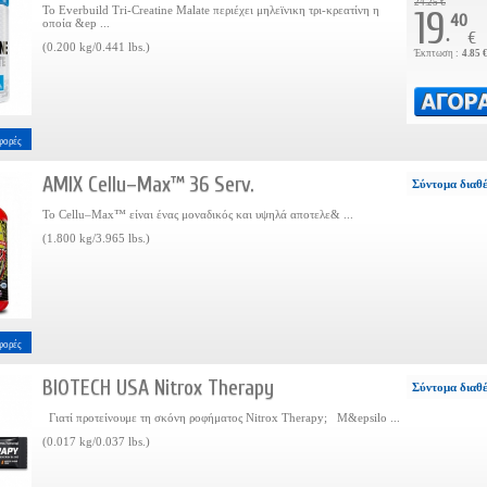
24.25 €
Το Everbuild Tri-Creatine Malate περιέχει μηλεϊνικη τρι-κρεατίνη η
19
40
οποία &ep ...
.
€
(0.200 kg/0.441 lbs.)
Έκπτωση :
4.85 
φορές
AMIX Cellu–Max™ 36 Serv.
Σύντομα διαθ
Το Cellu–Max™ είναι ένας μοναδικός και υψηλά αποτελε& ...
(1.800 kg/3.965 lbs.)
φορές
BIOTECH USA Nitrox Therapy
Σύντομα διαθ
Γιατί προτείνουμε τη σκόνη ροφήματος Nitrox Therapy; Μ&epsilo ...
(0.017 kg/0.037 lbs.)