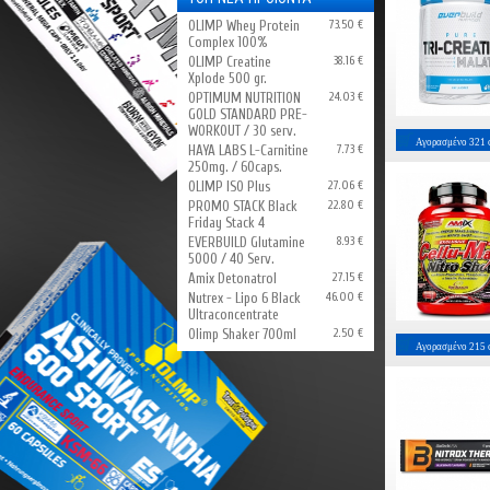
OLIMP Whey Protein
73.50 €
Complex 100%
OLIMP Creatine
38.16 €
Xplode 500 gr.
OPTIMUM NUTRITION
24.03 €
GOLD STANDARD PRE-
WORKOUT / 30 serv.
Αγορασμένο
321
HAYA LABS L-Carnitine
7.73 €
250mg. / 60caps.
OLIMP ISO Plus
27.06 €
PROMO STACK Black
22.80 €
Friday Stack 4
EVERBUILD Glutamine
8.93 €
5000 / 40 Serv.
Amix Detonatrol
27.15 €
Nutrex - Lipo 6 Black
46.00 €
Ultraconcentrate
Olimp Shaker 700ml
2.50 €
Αγορασμένο
215