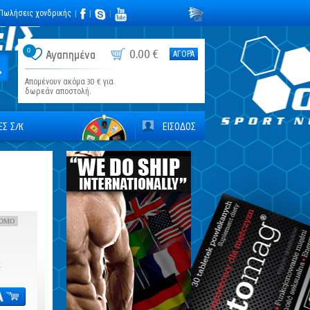
Πωλήσεις χονδρικής
|
|
|
0
0.00 €
Αγαπημένα
ΑΓΟΡΆ
Απομένουν ακόμα 30 € για
δωρεάν αποστολή.
Σ Σ/К
ΕΙΣΟΔΟΣ
OMO
€