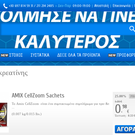
+30 697 814 59 31 / 211 234 2485
> Δευ-Παρ
09:00-19:00
|
Αποστολή
|
Επικοινωνία
|
ΣΤΌΧΟΣ
ΣΥΣΤΑΤΙΚΑ
ΔΕΙΞΕ ΟΛΑ ΤΑ ΠΡΟΪΟΝΤΑ
ΠΡΟΣΦΟΡΈ
κρεατίνης
AMIX CellZoom Sachets
25.00%
PR
1.30 €
Το Amix CellZoom είναι ένα συμπυκνωμένο συμπλήρωμα για πριν &t
0
98
...
.
€
(0.007 kg/0.015 lbs.)
Έκπτωση :
0.33 