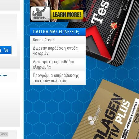
ΓΙΑΤΊ ΝΑ ΜΑΣ ΕΠΙΛΈΞΕΤΕ;
Bonus Credit
Δωρεάν παράδοση εντός
48 ωρών
Διαφορετικές μεθόδοι
πληρωμής
Προγράμμα επιβράβευσης
είναι
τακτικών πελατών
OMO