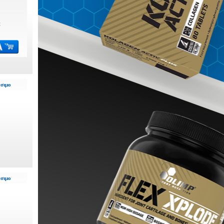
€
έσιμο
έσιμο