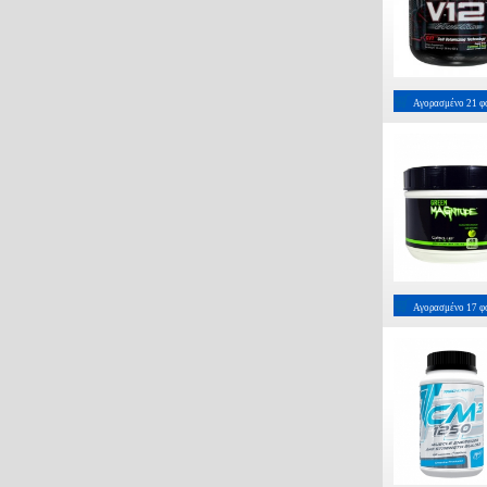
Αγορασμένο
21
φ
Αγορασμένο
17
φ