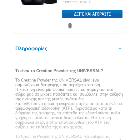
Έκπτωση: 19.01 €
ΣΤΕ
ΔΕΊΤΕ ΚΑΙ ΑΓΟΡΆΣΤΕ
Πληροφορίες
Τι είναι το Creatine Powder της UNIVERSAL?
Το Creatine Powder της UNIVERSAL είναι ένα
συμπλήρωμα διατροφής που περιέχει κρεατίνη.
Η κρεατίνη είνια μία φυσική ουσία που παράγεται στο
σώμα μας σε μικρές ποσότητες και συμβάλλει στην αύξηση
της αντοχής και της μυικής ανάπτυξης.
Στο ανθρώπινο σώμα η ενέργεια παρέχεται από το ένζυμο
τριφωσφορική αδενοσίνη (ΑΤΡ). Περισσότερο κατά τη
διάρκεια της άσκησης, τα επίπεδα της εξαντλούνται πολύ
γρήγορα μέσα σε μερικά δευτερόλεπτα. Η κρεατίνη
συμβάλλει ενεργά στην επανασύνθεση του ΑΤΡ έτσι
αυξάνει τα επίπεδα της αντοχής σας.
Το Creatine Powder της UNIVERSAL θα αυξήσει το