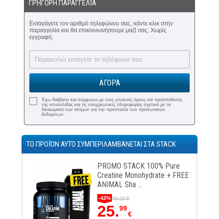
ΓΡΉΓΟΡΗ ΠΑΡΑΓΓΕΛΊΑ
Εισαγάγετε τον αριθμό τηλεφώνου σας, κάντε κλικ στην
παραγγελία και θα επικοινωνήσουμε μαζί σας. Χωρίς
εγγραφή.
ΑΓΟΡΆ
Έχω διαβάσει και συμφωνώ με τους γενικούς όρους και προϋποθέσεις
της ιστοσελίδας και τις υποχρεωτικές πληροφορίες σχετικά με τα
δικαιώματα των ατόμων για την προστασία των προσωπικών
δεδομένων.
ΤΟ ΠΡΟΪΌΝ ΑΥΤΌ ΣΥΜΠΕΡΙΛΑΜΒΆΝΕΤΑΙ ΣΤΑ STACK
Pure
PROMO STACK 100% Pure
e + FREE
Creatine Monohydrate + FREE
ANIMAL Sha ...
-42%
45.00 €
25.
99
€