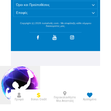
Όροι και Προϋποθέσεις
Επαφές
Copyright (c) 2026 nutraholic.com - Με επιφύλαξη κάθε νόμιμου
δικαιώματος μας.
Παρακολουθήστε
Bonus Credit
Προφιλ
Αγαπημένα
Μια Αποστολή