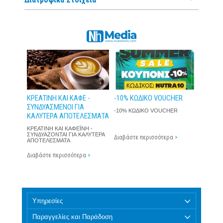
4.4
ΣΥΝΙΣΤΏ!
Александър Янкуловски
| 04 Ιούνιος 2018
4.5
ΣΥΝΙΣΤΏ!
ΚΡΕΑΤΙΝΗ ΚΑΙ ΚΑΦΕ -
-10% ΚΩΔΙΚΟ VOUCHER
ΣΥΝΔΥΑΣΜΕΝΟΙ ΓΙΑ
-10% ΚΩΔΙΚΟ VOUCHER
ΚΑΛΥΤΕΡΑ ΑΠΟΤΕΛΕΣΜΑΤΑ
ΚΡΕΑΤΙΝΗ ΚΑΙ ΚΑΦΕΪΝΗ -
ΣΥΝΔΥΑΖΟΝΤΑΙ ΓΙΑ ΚΑΛΥΤΕΡΑ
Διαβάστε περισσότερα
>
ΑΠΟΤΕΛΕΣΜΑΤΑ
Διαβάστε περισσότερα
>
Υπηρεσίες
Παραγγελίες και Παράδοση