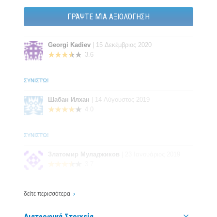
Ως ένα συμπλήρωμα διατροφής,σας συνιστούμε να
ΓΡΆΨΤΕ ΜΊΑ ΑΞΙΟΛΌΓΗΣΗ
καταναλώσετε πέντε γραμμάρια το πρωί και αμέσως μετά
την προπόνηση διαλυμένα σε 300ml χυμό.
Georgi Kadiev
| 15 Δεκέμβριος 2020
3.6
ΣΥΝΙΣΤΏ!
Шабан Илхан
| 14 Αύγουστος 2019
4.0
ΣΥΝΙΣΤΏ!
Златомир Муладжиков
| 23 Ιανουάριος 2019
3.7
ΣΥΝΙΣΤΏ!
δείτε περισσότερα
Златимир Петров
| 01 Δεκέμβριος 2018
Διατροφικά Στοιχεία