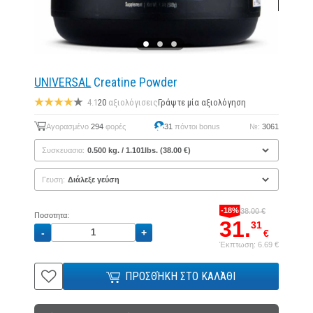
UNIVERSAL
Creatine Powder
4.1
20
αξιολόγισεις
Γράψτε μία αξιολόγηση
Αγορασμένο
294
φορές
31
πόντοι bonus
№:
3061
Συσκευασια:
Γευση:
-18%
38.00 €
Ποσοτητα:
31.
31
€
Έκπτωση: 6.69 €
ΠΡΟΣΘΉΚΗ ΣΤΟ ΚΑΛΆΘΙ