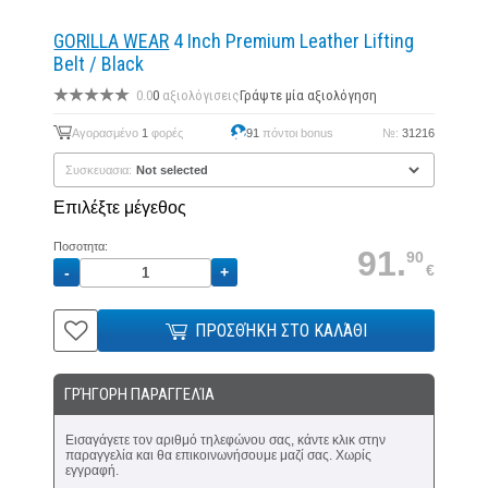
GORILLA WEAR
4 Inch Premium Leather Lifting
Belt / Black
0.0
0
αξιολόγισεις
Γράψτε μία αξιολόγηση
Αγορασμένο
1
φορές
91
πόντοι bonus
№:
31216
Συσκευασια:
Επιλέξτε μέγεθος
Ποσοτητα:
91.
90
€
ΠΡΟΣΘΉΚΗ ΣΤΟ ΚΑΛΆΘΙ
ΓΡΉΓΟΡΗ ΠΑΡΑΓΓΕΛΊΑ
Εισαγάγετε τον αριθμό τηλεφώνου σας, κάντε κλικ στην
παραγγελία και θα επικοινωνήσουμε μαζί σας. Χωρίς
εγγραφή.