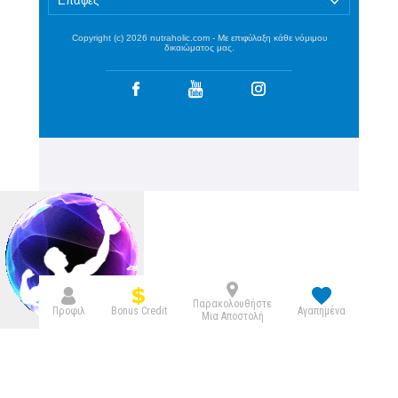
Επαφές
Copyright (c) 2026 nutraholic.com - Με επιφύλαξη κάθε νόμιμου
δικαιώματος μας.
Παρακολουθήστε
Bonus Credit
Προφιλ
Αγαπημένα
Μια Αποστολή