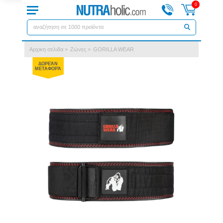
0
Αρχικη σελιδα
>
Ζώνες
>
GORILLA WEAR
ΔΩΡΕΆΝ
ΜΕΤΑΦΟΡΆ