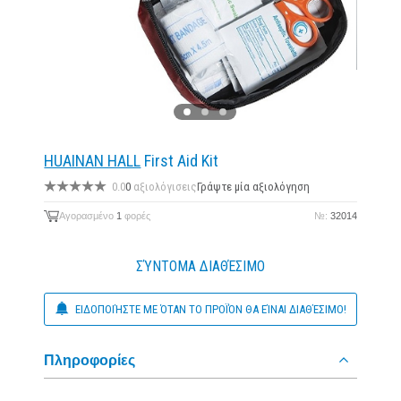
HUAINAN HALL
First Aid Kit
0.0
0
αξιολόγισεις
Γράψτε μία αξιολόγηση
Αγορασμένο
1
φορές
№:
32014
ΣΎΝΤΟΜΑ ΔΙΑΘΈΣΙΜΟ
ΕΙΔΟΠΟΙΉΣΤΕ ΜΕ ΌΤΑΝ ΤΟ ΠΡΟΪΌΝ ΘΑ ΕΊΝΑΙ ΔΙΑΘΈΣΙΜΟ!
Πληροφορίες