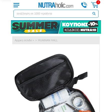
0
Αρχικη σελιδα
>
>
HUAINAN HALL
Previous
Next