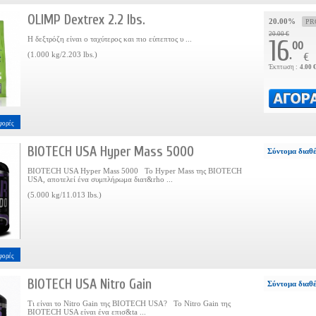
OLIMP Dextrex 2.2 lbs.
20.00%
PR
20.00 €
Η δεξτρόζη είναι ο ταχύτερος και πιο εύπεπτος υ ...
16
00
.
(1.000 kg/2.203 lbs.)
€
Έκπτωση :
4.00 
φορές
BIOTECH USA Hyper Mass 5000
Σύντομα διαθ
BIOTECH USA Hyper Mass 5000 Το Hyper Mass της BIOTECH
USA, αποτελεί ένα συμπλήρωμα διατ&rho ...
(5.000 kg/11.013 lbs.)
φορές
BIOTECH USA Nitro Gain
Σύντομα διαθ
Τι είναι το Nitro Gain της BIOTECH USA? Το Nitro Gain της
BIOTECH USA είναι ένα επισ&ta ...