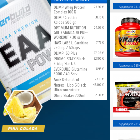
OLIMP Whey Protein
73.50 €
Αγορασμένο
331
Complex 100%
OLIMP Creatine
38.16 €
Xplode 500 gr.
OPTIMUM NUTRITION
24.03 €
GOLD STANDARD PRE-
WORKOUT / 30 serv.
HAYA LABS L-Carnitine
7.73 €
250mg. / 60caps.
OLIMP ISO Plus
27.06 €
PROMO STACK Black
22.80 €
Friday Stack 4
Αγορασμένο
315
EVERBUILD Glutamine
8.93 €
5000 / 40 Serv.
Amix Detonatrol
27.15 €
Nutrex - Lipo 6 Black
46.00 €
Ultraconcentrate
Olimp Shaker 700ml
2.50 €
Αγορασμένο
281