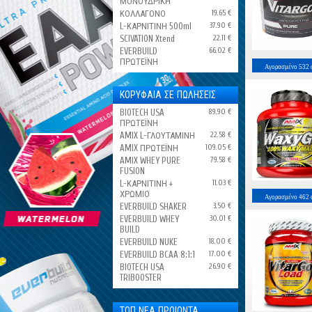
ΜΟΝΟΫΔΡΙΚΗ
ΚΟΛΛΑΓΟΝΟ
19.65 €
L-ΚΑΡΝΙΤΙΝΗ 500ml
37.90 €
SCIVATION Xtend
22.11 €
EVERBUILD
66.02 €
ΠΡΩΤΕΪΝΗ
Αγορασμένο
532
ΚΟΡΥΦΑΙΑ ΣΕ ΠΩΛΗΣΕΙΣ
BIOTECH USA
89.90 €
ΠΡΩΤΕΪΝΗ
AMIX L-ΓΛΟΥΤΑΜΙΝΗ
22.58 €
AMIX ΠΡΩΤΕΪΝΗ
109.05 €
AMIX WHEY PURE
79.58 €
FUSION
L-ΚΑΡΝΙΤΙΝΗ +
11.03 €
ΧΡΩΜΙΟ
Αγορασμένο
462
EVERBUILD SHAKER
3.50 €
EVERBUILD WHEY
30.01 €
BUILD
EVERBUILD NUKE
18.00 €
EVERBUILD BCAA 8:1:1
17.00 €
BIOTECH USA
26.90 €
TRIBOOSTER
ΤΟΠ ΝΕΑ ΠΡΟΙΟΝΤΑ