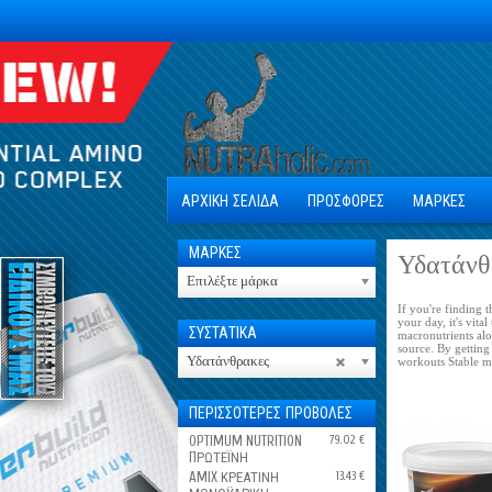
ΑΡΧΙΚΗ ΣΕΛΙΔΑ
ΠΡΟΣΦΟΡΕΣ
ΜΑΡΚΕΣ
ΜΑΡΚΕΣ
Υδατάνθ
Επιλέξτε μάρκα
If you're finding 
your day, it's vita
ΣΥΣΤΑΤΙΚΑ
macronutrients alo
source. By getting
Υδατάνθρακες
workouts Stable m
ΠΕΡΙΣΣΟΤΕΡΕΣ ΠΡΟΒΟΛΕΣ
OPTIMUM NUTRITION
79.02 €
ПΡΩΤΕΪΝΗ
AMIX ΚΡΕΑΤΙΝΗ
13.43 €