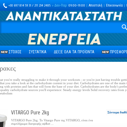
+30 697 814 59 31 / 211 234 2485
> Δευ-Παρ
09:00-19:00
|
Αποστολή
|
Επικοινωνία
|
ΣΤΌΧΟΣ
ΣΥΣΤΑΤΙΚΑ
ΔΕΙΞΕ ΟΛΑ ΤΑ ΠΡΟΪΟΝΤΑ
ΠΡΟΣΦΟΡΈ
ρακες
that you're really struggling to make it through your workouts - or you're just having trouble get
l that you take a look at the carbohydrate content in your diet. Carbohydrates are one of the main 
ng with proteins and fats that will form the base of your diet. Carbohydrates are the body's pref
 quality carbohydrate sources you'll experience: Steady energy levels Solid recovery rates from 
etabolism
VITARGO Pure 2kg
Σύντομα διαθ
VITARGO Pure 2kg. Το Vitargo Pure της VITARGO, είναι ένα
συμπλήρωμα διατροφής υψ&et ...