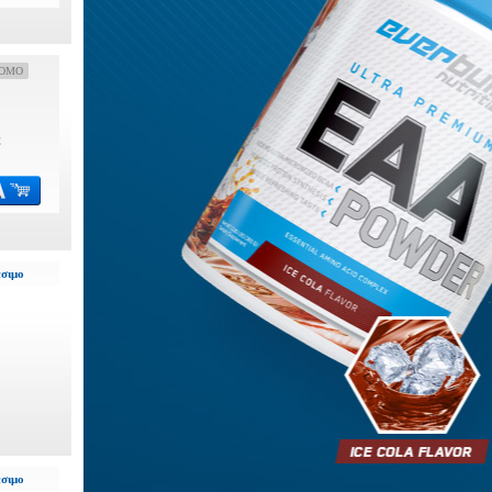
OMO
€
έσιμο
έσιμο