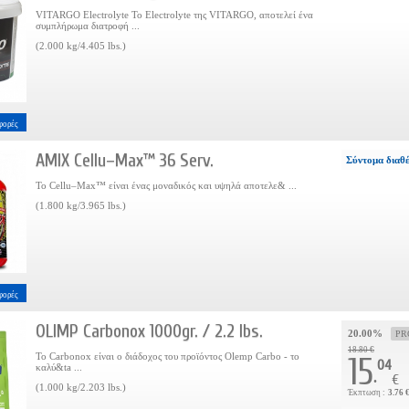
VITARGO Electrolyte Το Electrolyte της VITARGO, αποτελεί ένα
συμπλήρωμα διατροφή ...
(2.000 kg/4.405 lbs.)
φορές
AMIX Cellu–Max™ 36 Serv.
Σύντομα διαθ
Το Cellu–Max™ είναι ένας μοναδικός και υψηλά αποτελε& ...
(1.800 kg/3.965 lbs.)
φορές
OLIMP Carbonox 1000gr. / 2.2 lbs.
20.00%
PR
18.80 €
Το Carbonox είναι ο διάδοχος του προϊόντος Olemp Carbo - το
15
04
καλύ&ta ...
.
€
(1.000 kg/2.203 lbs.)
Έκπτωση :
3.76 