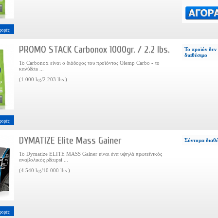
φορές
PROMO STACK Carbonox 1000gr. / 2.2 lbs.
Το προϊόν δεν 
διαθέσιμο
Το Carbonox είναι ο διάδοχος του προϊόντος Olemp Carbo - το
καλύ&ta ...
(1.000 kg/2.203 lbs.)
φορές
DYMATIZE Elite Mass Gainer
Σύντομα διαθ
Το Dymatize ELITE MASS Gainer είναι ένα υψηλά πρωτεϊνικός
αναβολικός ρ&upsi ...
(4.540 kg/10.000 lbs.)
φορές