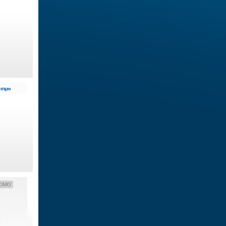
έσιμο
OMO
€