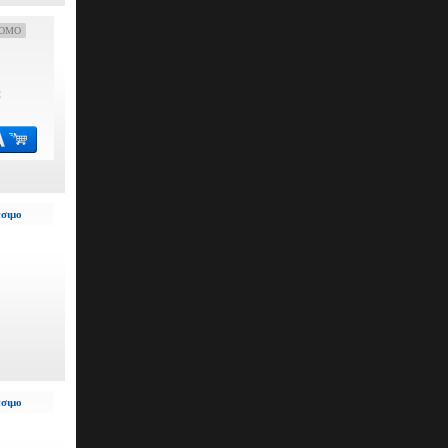
OMO
€
έσιμο
έσιμο