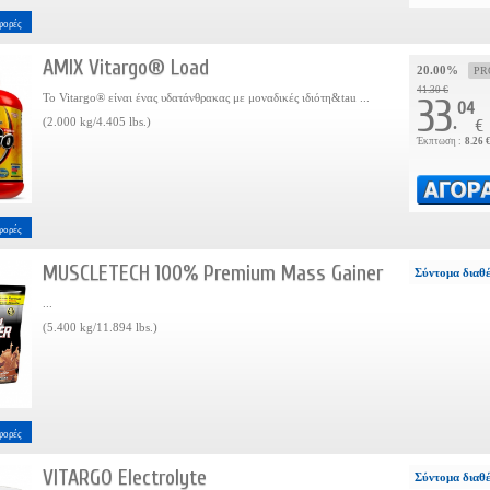
φορές
AMIX Vitargo® Load
20.00%
PR
41.30 €
To Vitargo® είναι ένας υδατάνθρακας με μοναδικές ιδιότη&tau ...
33
04
.
(2.000 kg/4.405 lbs.)
€
Έκπτωση :
8.26 
φορές
MUSCLETECH 100% Premium Mass Gainer
Σύντομα διαθ
...
(5.400 kg/11.894 lbs.)
φορές
VITARGO Electrolyte
Σύντομα διαθ