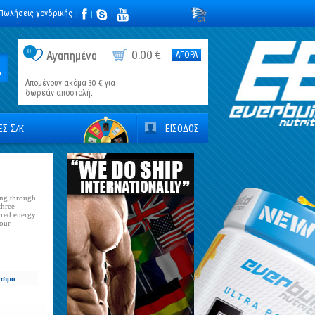
Πωλήσεις χονδρικής
|
|
|
0
0.00 €
Αγαπημένα
ΑΓΟΡΆ
Απομένουν ακόμα 30 € για
δωρεάν αποστολή.
Σ Σ/К
ΕΙΣΟΔΟΣ
ting through
three
erred energy
your
έσιμο