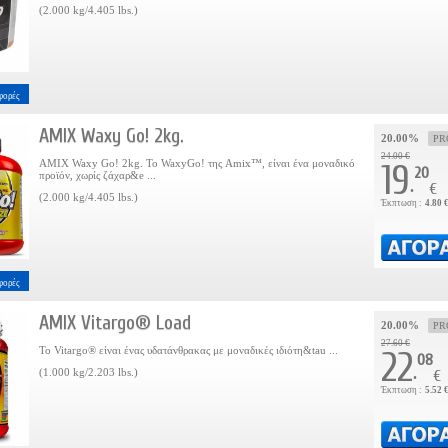
(2.000 kg/4.405 lbs.)
φορές
AMIX Waxy Go! 2kg.
20.00%
PR
24.00 €
AMIX Waxy Go! 2kg. Το WaxyGo! της Amix™, είναι ένα μοναδικό
19
20
προϊόν, χωρίς ζάχαρ&e ...
.
€
(2.000 kg/4.405 lbs.)
Έκπτωση :
4.80 
φορές
AMIX Vitargo® Load
20.00%
PR
27.60 €
To Vitargo® είναι ένας υδατάνθρακας με μοναδικές ιδιότη&tau ...
22
08
.
(1.000 kg/2.203 lbs.)
€
Έκπτωση :
5.52 