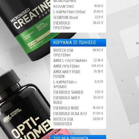
ΜΟΝΟΫΔΡΙΚΗ
ΚΟΛΛΑΓΟΝΟ
19.65 €
L-ΚΑΡΝΙΤΙΝΗ 500ml
37.90 €
SCIVATION Xtend
22.11 €
EVERBUILD
66.02 €
ΠΡΩΤΕΪΝΗ
ΚΟΡΥΦΑΙΑ ΣΕ ΠΩΛΗΣΕΙΣ
BIOTECH USA
89.90 €
ΠΡΩΤΕΪΝΗ
AMIX L-ΓΛΟΥΤΑΜΙΝΗ
22.58 €
AMIX ΠΡΩΤΕΪΝΗ
109.05 €
AMIX WHEY PURE
79.58 €
FUSION
L-ΚΑΡΝΙΤΙΝΗ +
11.03 €
ΧΡΩΜΙΟ
EVERBUILD SHAKER
3.50 €
EVERBUILD WHEY
30.01 €
BUILD
EVERBUILD NUKE
18.00 €
EVERBUILD BCAA 8:1:1
17.00 €
BIOTECH USA
26.90 €
TRIBOOSTER
ΤΟΠ ΝΕΑ ΠΡΟΙΟΝΤΑ