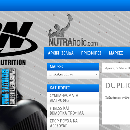
ΑΡΧΙΚΗ ΣΕΛΙΔΑ
ΠΡΟΣΦΟΡΕΣ
ΜΑΡΚΕΣ
ΜΑΡΚΕΣ
Αρχική Σελίδα
»
D
Επιλέξτε μάρκα
DUPLI
ΚΑΤΗΓΟΡΙΕΣ
ΣΥΜΠΛΗΡΩΜΑΤΑ
Ταξινόμησε ανάλο
ΔΙΑΤΡΟΦΗΣ
FITNESS ΚΑΙ
ΒΙΟΛΟΓΙΚΑ ΤΡΟΦΙΜΑ
ΣΠΟΡ ΡΟΎΧΑ ΚΑΙ
ΑΞΕΣΟΥΆΡ