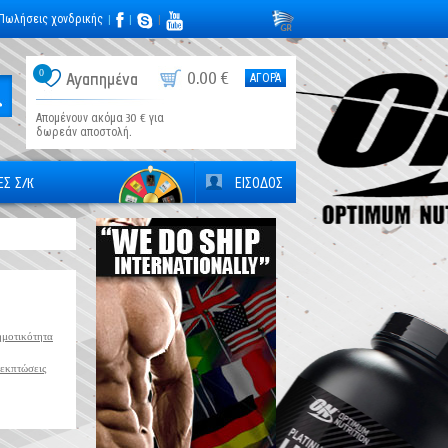
Πωλήσεις χονδρικής
|
|
|
0
0.00 €
Αγαπημένα
ΑΓΟΡΆ
Απομένουν ακόμα 30 € για
δωρεάν αποστολή.
Σ Σ/К
ΕΙΣΟΔΟΣ
μοτικότητα
 εκπτώσεις