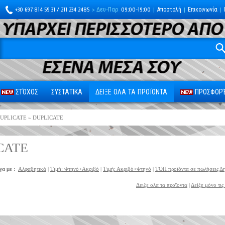
+30 697 814 59 31 / 211 234 2485
> Δευ-Παρ
09:00-19:00
|
Αποστολή
|
Επικοινωνία
|
ΣΤΌΧΟΣ
ΣΥΣΤΑΤΙΚΑ
ΔΕΙΞΕ ΟΛΑ ΤΑ ΠΡΟΪΟΝΤΑ
ΠΡΟΣΦΟΡΈ
UPLICATE
» DUPLICATE
CATE
γα με :
Αλφαβητικά
|
Τιμή: Φτηνό>Ακριβό
|
Τιμή: Ακριβό>Φτηνό
|
ΤΟΠ προϊόντα σε πωλήσεις
Δη
Δειξε ολα τα προϊοντα
|
Δείξε μόνο τις