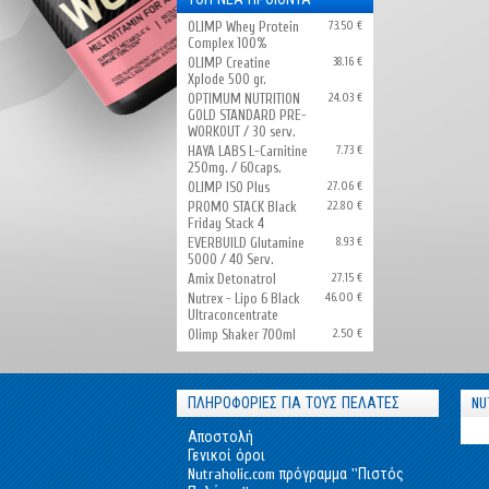
OLIMP Whey Protein
73.50 €
Complex 100%
OLIMP Creatine
38.16 €
Xplode 500 gr.
OPTIMUM NUTRITION
24.03 €
GOLD STANDARD PRE-
WORKOUT / 30 serv.
HAYA LABS L-Carnitine
7.73 €
250mg. / 60caps.
OLIMP ISO Plus
27.06 €
PROMO STACK Black
22.80 €
Friday Stack 4
EVERBUILD Glutamine
8.93 €
5000 / 40 Serv.
Amix Detonatrol
27.15 €
Nutrex - Lipo 6 Black
46.00 €
Ultraconcentrate
Olimp Shaker 700ml
2.50 €
ΠΛΗΡΟΦΟΡΙΕΣ ΓΙΑ ΤΟΥΣ ΠΕΛΑΤΕΣ
NU
Αποστολή
Γενικοί όροι
Nutraholic.com πρόγραμμα ''Πιστός