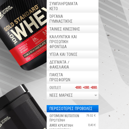
ΣΥΜΠΛΗΡΏΜΑΤΑ
ΚΕΤΟ
ΌΡΓΑΝΑ
ΓΥΜΝΑΣΤΙΚΉΣ
ΤΑΙΝΙΕΣ ΚΙΝΕΣΊΝΗΣ
ΚΑΛΛΥΝΤΙΚΑ ΚΑΙ
ΠΡΟΣΩΠΙΚΗ
ΦΡΟΝΤΙΔΑ
ΥΓΕΙΑ ΚΑΙ ΤΟΝΟΣ
ΔΕΊΓΜΑΤΑ /
ΦΑΚΕΛΑΚΙΑ
ΠΑΚΈΤΑ
ΠΡΟΣΦΟΡΏΝ
OUTLET
ΝΕΕΣ ΜΑΡΚΕΣ
ΠΕΡΙΣΣΟΤΕΡΕΣ ΠΡΟΒΟΛΕΣ
OPTIMUM NUTRITION
79.02 €
ПΡΩΤΕΪΝΗ
AMIX ΚΡΕΑΤΙΝΗ
13.43 €