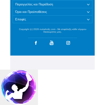
Παραγγελίες και Παράδοση
Όροι και Προϋποθέσεις
Επαφές
Copyright (c) 2026 nutraholic.com - Με επιφύλαξη κάθε νόμιμου
δικαιώματος μας.