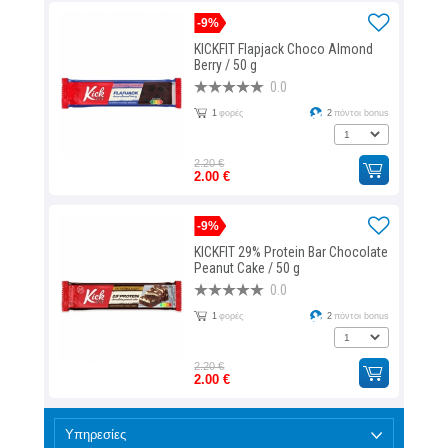
-9%
KICKFIT Flapjack Choco Almond
Berry / 50 g
0.0
1
φορές
2
πόντοι bonus
2.20 €
2.00 €
-9%
KICKFIT 29% Protein Bar Chocolate
Peanut Cake / 50 g
0.0
1
φορές
2
πόντοι bonus
2.20 €
2.00 €
Υπηρεσίες