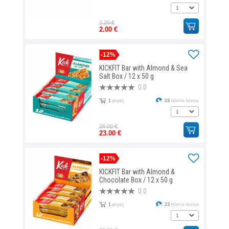
2.20 €
2.00 €
-12%
KICKFIT Bar with Almond & Sea
Salt Box / 12 x 50 g
0.0
1
φορές
23
πόντοι bonus
26.00 €
23.00 €
-12%
KICKFIT Bar with Almond &
Chocolate Box / 12 x 50 g
0.0
1
φορές
23
πόντοι bonus