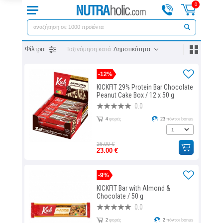
0
Φίλτρα
Ταξινόμηση κατά:
Δημοτικότητα
-12%
KICKFIT 29% Protein Bar Chocolate
Peanut Cake Box / 12 x 50 g
0.0
4
φορές
23
πόντοι bonus
26.00 €
23.00 €
-9%
KICKFIT Bar with Almond &
Chocolate / 50 g
0.0
2
φορές
2
πόντοι bonus