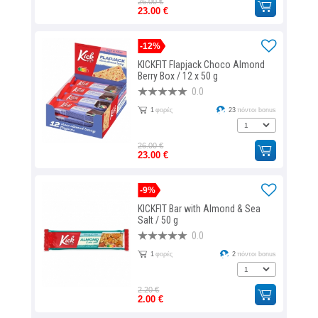
26.00 €
23.00 €
-12%
KICKFIT Flapjack Choco Almond
Berry Box / 12 x 50 g
0.0
1
φορές
23
πόντοι bonus
26.00 €
23.00 €
-9%
KICKFIT Bar with Almond & Sea
Salt / 50 g
0.0
1
φορές
2
πόντοι bonus
2.20 €
2.00 €