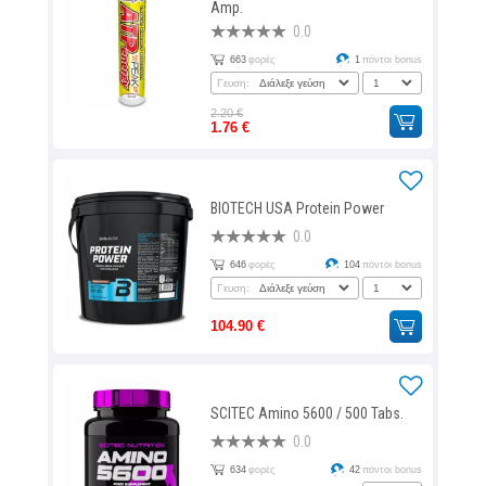
Amp.
0.0
663
φορές
1
πόντοι bonus
Γευση:
2.20 €
1.76 €
BIOTECH USA Protein Power
0.0
646
φορές
104
πόντοι bonus
Γευση:
104.90 €
SCITEC Amino 5600 / 500 Tabs.
0.0
634
φορές
42
πόντοι bonus