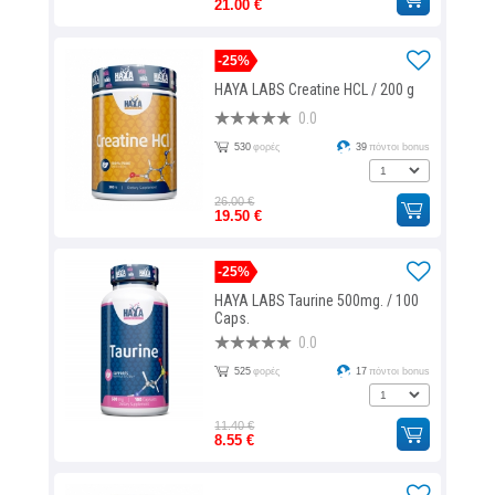
21.00 €
-25%
HAYA LABS Creatine HCL / 200 g
0.0
530
φορές
39
πόντοι bonus
26.00 €
19.50 €
-25%
HAYA LABS Taurine 500mg. / 100
Caps.
0.0
525
φορές
17
πόντοι bonus
11.40 €
8.55 €