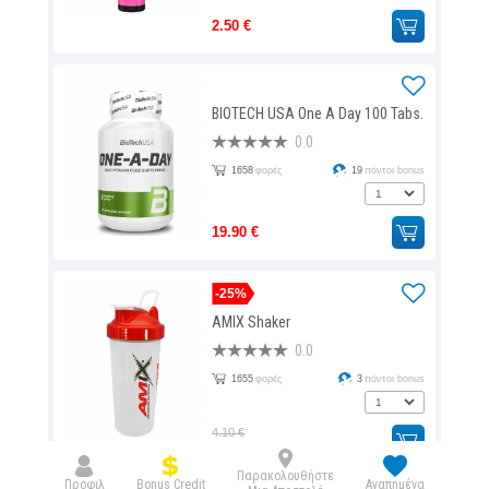
2.50 €
BIOTECH USA One A Day 100 Tabs.
0.0
1658
φορές
19
πόντοι bonus
19.90 €
-25%
AMIX Shaker
0.0
1655
φορές
3
πόντοι bonus
4.10 €
3.08 €
Παρακολουθήστε
Bonus Credit
Προφιλ
Αγαπημένα