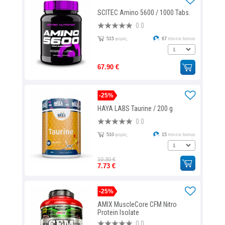
SCITEC Amino 5600 / 1000 Tabs.
0.0
515
φορές
67
πόντοι bonus
67.90 €
-25%
HAYA LABS Taurine / 200 g
0.0
510
φορές
15
πόντοι bonus
10.30 €
7.73 €
-25%
AMIX MuscleCore CFM Nitro
Protein Isolate
0.0