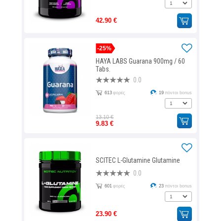
42.90 €
-25%
HAYA LABS Guarana 900mg / 60
Tabs.
0.0
613
φορές
19
πόντοι bonus
13.10 €
9.83 €
SCITEC L-Glutamine Glutamine
0.0
601
φορές
23
πόντοι bonus
23.90 €