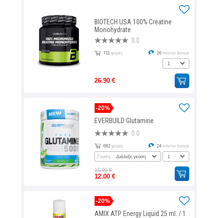
BIOTECH USA 100% Creatine
Monohydrate
0.0
711
φορές
26
πόντοι bonus
26.90 €
-20%
EVERBUILD Glutamine
0.0
682
φορές
24
πόντοι bonus
Γευση:
15.00 €
12.00 €
-20%
AMIX ATP Energy Liquid 25 ml. / 1