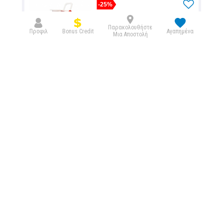
-25%
AMIX Shaker
Παρακολουθήστε
0.0
Bonus Credit
Προφιλ
Αγαπημένα
Μια Αποστολή
1655
φορές
3
πόντοι bonus
4.10 €
3.08 €
-25%
AMIX Super Omega3 Fish Oil 90
Softgels
0.0
1639
φορές
8
πόντοι bonus
11.70 €
8.78 €
-16%
FitSpo PRO Series Protein Bar