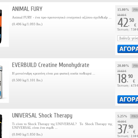
ANIMAL FURY
15.00%
PR
50.00 €
Animal FURY - ένα προ-προπονητικό ενισχυτικό αζώτου σχεδι&alp ...
42
50
.
(0.496 kg/1.093 lbs.)
€
Έκπτωση :
7.50 
EVERBUILD Creatine Monohydrate
20.00%
PR
23.63 €
Η μονοένυδρη κρεατίνη είναι μια φυσική ουσία πο&upsi ...
18
90
.
(0.500 kg/1.101 lbs.)
€
Έκπτωση :
4.73 
UNIVERSAL Shock Therapy
5.25%
PR
40.00 €
Τι είναι το Shock Therapy της UNIVERSAL? Το Shock Therapy της
37
90
UNIVERSAL είναι ένα συμ& ...
.
€
(0.840 kg/1.850 lbs.)
Έκπτωση :
2.10 