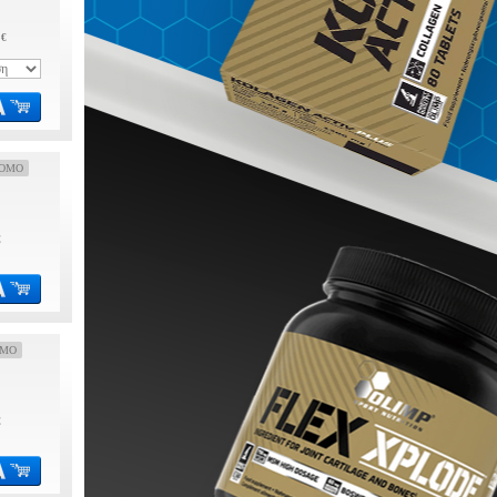
 €
OMO
€
OMO
€