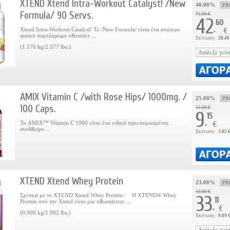
XTEND Xtend Intra-Workout Catalyst! /New
40.00%
PR
Formula/ 90 Servs.
71.00 €
42
60
.
Xtend Intra-Workout Catalyst! Το /New Formula/ είναι ένα ανώτερο
€
φυτικό συμπλήρωμα π&omicr ...
Έκπτωση :
28.40
(1.170 kg/2.577 lbs.)
AMIX Vitamin C /with Rose Hips/ 1000mg. /
25.00%
PR
100 Caps.
12.20 €
9
15
.
Το AMIX™ Vitamin C 1000 είναι ένα ειδικά προετοιμασμένος
€
συνδ&ups ...
Έκπτωση :
3.05 
XTEND Xtend Whey Protein
23.00%
PR
43.00 €
Σχετικά με το XTEND Xtend Whey Protein: Η XTEND® Whey
33
11
Protein από την Xtend είναι μια π&omicron ...
.
€
(0.900 kg/1.982 lbs.)
Έκπτωση :
9.89 