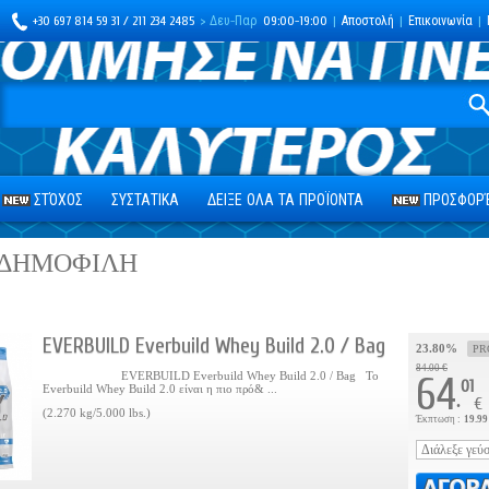
+30 697 814 59 31 / 211 234 2485
> Δευ-Παρ
09:00-19:00
|
Αποστολή
|
Επικοινωνία
|
ΣΤΌΧΟΣ
ΣΥΣΤΑΤΙΚΑ
ΔΕΙΞΕ ΟΛΑ ΤΑ ΠΡΟΪΟΝΤΑ
ΠΡΟΣΦΟΡΈ
 ΔΗΜΟΦΙΛΗ
EVERBUILD Everbuild Whey Build 2.0 / Bag
23.80%
PR
84.00 €
EVERBUILD Everbuild Whey Build 2.0 / Bag Το
64
01
Everbuild Whey Build 2.0 είναι η πιο πρό& ...
.
€
(2.270 kg/5.000 lbs.)
Έκπτωση :
19.99