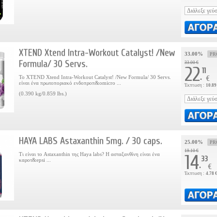
XTEND Xtend Intra-Workout Catalyst! /New
33.00%
PR
Formula/ 30 Servs.
33.00 €
22
11
.
Το XTEND Xtend Intra-Workout Catalyst! /New Formula/ 30 Servs.
€
είναι ένα πρωτοποριακό ενδοπροπ&omicro ...
Έκπτωση :
10.89
(0.390 kg/0.859 lbs.)
HAYA LABS Astaxanthin 5mg. / 30 caps.
25.00%
PR
19.10 €
Τι είναι το Astaxanthin της Haya labs? Η ασταξανθίνη είναι ένα
14
33
καροτ&epsi ...
.
€
Έκπτωση :
4.78 