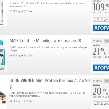
145.40 €
Το Amix ™ Gold Whey Protein Isolate είναι μια υψηλής ποιότητας
109
0
απομονωμέν&e ...
.
(2.280 kg/5.022 lbs.)
Έκπτωση :
36.35
AMIX Creatine Monohydrate Creapure®
25.00%
PR
28.60 €
100% premium Creapure® μονοϋδρική κρεατίνη κατασκευασμένη στη
21
45
Γ&epsi ...
.
€
(0.300 kg/0.661 lbs.)
Έκπτωση :
7.15 
BORN WINNER Slim Protein Bar Box / 12 x 50
25.00%
PR
g
27.00 €
20
25
.
ΠΕΡΙΓΡΑΦΗ του BORN WINNER Slim Protein Bar / 12 x 50 g: Η
€
χαμηλή περιεκτικότη&tau ...
Έκπτωση :
6.75 
(0.600 kg/1.322 lbs.)