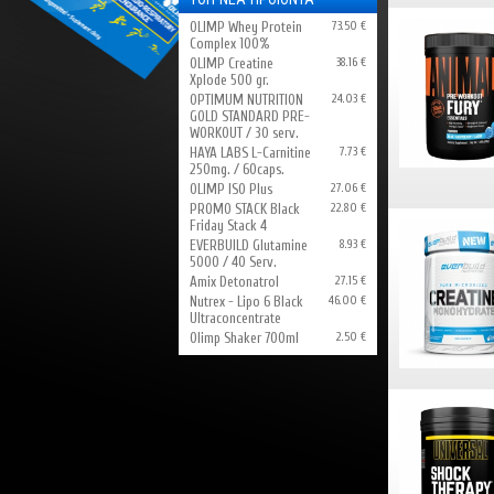
OLIMP Whey Protein
73.50 €
Complex 100%
OLIMP Creatine
38.16 €
Xplode 500 gr.
OPTIMUM NUTRITION
24.03 €
GOLD STANDARD PRE-
WORKOUT / 30 serv.
HAYA LABS L-Carnitine
7.73 €
250mg. / 60caps.
OLIMP ISO Plus
27.06 €
PROMO STACK Black
22.80 €
Friday Stack 4
EVERBUILD Glutamine
8.93 €
5000 / 40 Serv.
Amix Detonatrol
27.15 €
Nutrex - Lipo 6 Black
46.00 €
Ultraconcentrate
Olimp Shaker 700ml
2.50 €