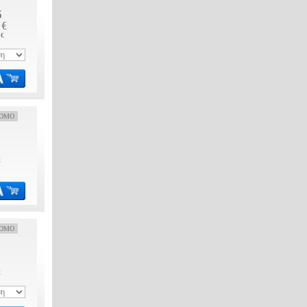
5
€
 €
OMO
€
OMO
€