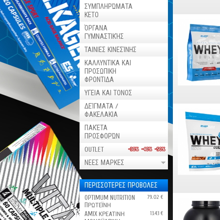
ΣΥΜΠΛΗΡΏΜΑΤΑ
ΚΕΤΟ
ΌΡΓΑΝΑ
ΓΥΜΝΑΣΤΙΚΉΣ
ΤΑΙΝΙΕΣ ΚΙΝΕΣΊΝΗΣ
ΚΑΛΛΥΝΤΙΚΑ ΚΑΙ
ΠΡΟΣΩΠΙΚΗ
ΦΡΟΝΤΙΔΑ
ΥΓΕΙΑ ΚΑΙ ΤΟΝΟΣ
ΔΕΊΓΜΑΤΑ /
ΦΑΚΕΛΑΚΙΑ
ΠΑΚΈΤΑ
ΠΡΟΣΦΟΡΏΝ
OUTLET
ΝΕΕΣ ΜΑΡΚΕΣ
ΠΕΡΙΣΣΟΤΕΡΕΣ ΠΡΟΒΟΛΕΣ
OPTIMUM NUTRITION
79.02 €
ПΡΩΤΕΪΝΗ
AMIX ΚΡΕΑΤΙΝΗ
13.43 €