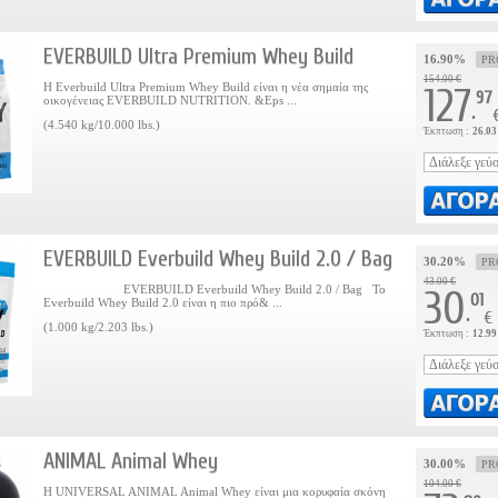
EVERBUILD Ultra Premium Whey Build
16.90%
PR
154.00 €
Η Everbuild Ultra Premium Whey Build είναι η νέα σημαία της
127
97
οικογένειας EVERBUILD NUTRITION. &Eps ...
.
(4.540 kg/10.000 lbs.)
Έκπτωση :
26.03
EVERBUILD Everbuild Whey Build 2.0 / Bag
30.20%
PR
43.00 €
EVERBUILD Everbuild Whey Build 2.0 / Bag Το
30
01
Everbuild Whey Build 2.0 είναι η πιο πρό& ...
.
€
(1.000 kg/2.203 lbs.)
Έκπτωση :
12.99
ANIMAL Animal Whey
30.00%
PR
104.00 €
Η UNIVERSAL ANIMAL Animal Whey είναι μια κορυφαία σκόνη