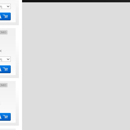
OMO
 €
OMO
€