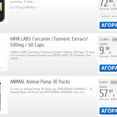
72
80
πρωτεΐνης. Το διάφ ...
.
€
(2.270 kg/5.000 lbs.)
Έκπτωση :
31.20
HAYA LABS Curcumin /Turmeric Extract/
25.00%
PR
500mg / 60 Caps.
12.50 €
9
38
.
HAYA LABS Curcumin /Turmeric Extract/ 500mg / 60 Caps. Τι είναι
€
το Curcumin Turmeric Extract της HAYA LABS; Το Turmeric είναι
Έκπτωση :
3.13 
πε&rh ...
ANIMAL Animal Pump 30 Packs
6.50%
PR
62.00 €
Τι είναι το Animal Pump 30 Packs της UNIVERSAL ANIMAL? Το
57
97
Animal Pump 30 Packs της UNIVERSAL ANIMAL είναι ένα ...
.
€
Έκπτωση :
4.03 