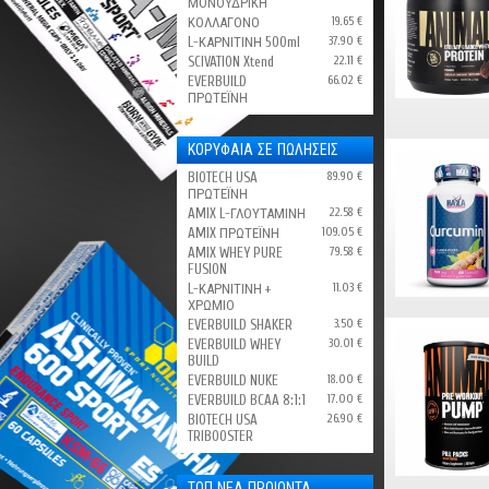
ΜΟΝΟΫΔΡΙΚΗ
ΚΟΛΛΑΓΟΝΟ
19.65 €
L-ΚΑΡΝΙΤΙΝΗ 500ml
37.90 €
SCIVATION Xtend
22.11 €
EVERBUILD
66.02 €
ΠΡΩΤΕΪΝΗ
ΚΟΡΥΦΑΙΑ ΣΕ ΠΩΛΗΣΕΙΣ
BIOTECH USA
89.90 €
ΠΡΩΤΕΪΝΗ
AMIX L-ΓΛΟΥΤΑΜΙΝΗ
22.58 €
AMIX ΠΡΩΤΕΪΝΗ
109.05 €
AMIX WHEY PURE
79.58 €
FUSION
L-ΚΑΡΝΙΤΙΝΗ +
11.03 €
ΧΡΩΜΙΟ
EVERBUILD SHAKER
3.50 €
EVERBUILD WHEY
30.01 €
BUILD
EVERBUILD NUKE
18.00 €
EVERBUILD BCAA 8:1:1
17.00 €
BIOTECH USA
26.90 €
TRIBOOSTER
ΤΟΠ ΝΕΑ ΠΡΟΙΟΝΤΑ