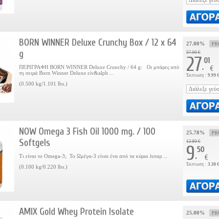
BORN WINNER Deluxe Crunchy Box / 12 x 64
27.00%
PR
g
37.00 €
27
01
.
ΠΕΡΙΓΡΑΦΗ BORN WINNER Deluxe Crunchy / 64 g: Οι μπάρες από
€
τη σειρά Born Winner Deluxe είν&alph ...
Έκπτωση :
9.99 
(0.500 kg/1.101 lbs.)
NOW Omega 3 Fish Oil 1000 mg. / 100
25.78%
PR
Softgels
12.80 €
9
50
.
Τι είναι το Omega-3; Το Ωμέγα-3 είναι ένα από τα κύρια λιπαρ ...
€
Έκπτωση :
3.30 
(0.100 kg/0.220 lbs.)
AMIX Gold Whey Protein Isolate
25.00%
PR