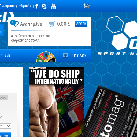
Πωλήσεις χονδρικής
|
|
|
0
0.00 €
Αγαπημένα
ΑΓΟΡΆ
Απομένουν ακόμα 30 € για
δωρεάν αποστολή.
Σ Σ/К
ΕΙΣΟΔΟΣ
OMO
 €