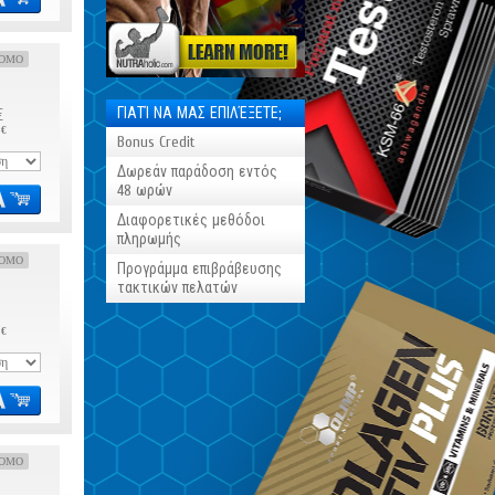
OMO
ΓΙΑΤΊ ΝΑ ΜΑΣ ΕΠΙΛΈΞΕΤΕ;
€
 €
Bonus Credit
Δωρεάν παράδοση εντός
48 ωρών
Διαφορετικές μεθόδοι
πληρωμής
OMO
Προγράμμα επιβράβευσης
τακτικών πελατών
 €
OMO