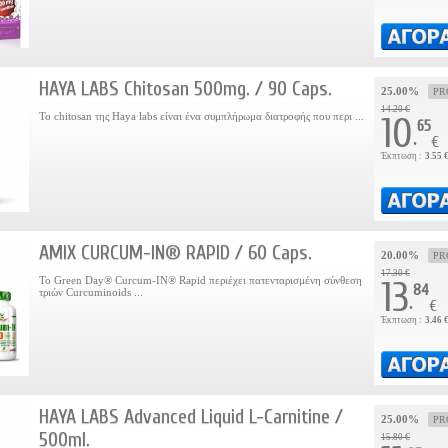
HAYA LABS Chitosan 500mg. / 90 Caps.
25.00%
PR
14.20 €
То chitosan της Haya labs είναι ένα συμπλήρωμα διατροφής που περι ...
10
65
.
€
Έκπτωση :
3.55 
AMIX CURCUM-IN® RAPID / 60 Caps.
20.00%
PR
17.30 €
Το Green Day® Curcum-IN® Rapid περιέχει πατενταρισμένη σύνθεση
13
84
τριών Curcuminoids ...
.
€
Έκπτωση :
3.46 
HAYA LABS Advanced Liquid L-Carnitine /
25.00%
PR
500ml.
15.80 €