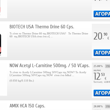
BIOTECH USA Thermo Drine 60 Cps.
20
Τι είναι το Thermo Drine 60 της BIOTECH USA? Το Thermo Drine
90
60 της BIOTECH USA είναι ένα εξ ...
.
€
NOW Acetyl L-Carnitine 500mg. / 50 VCaps.
25.00%
PR
16.70 €
Τι είναι το Acetly LCarnitine 500mg 50VCaps της NOW? Το Acetly
12
53
LCarnitine 500mg 50VCaps της NOW είναι ένα δι&al ...
.
€
(0.050 kg/0.110 lbs.)
Έκπτωση :
4.18 
AMIX HCA 150 Caps.
20.00%
PR