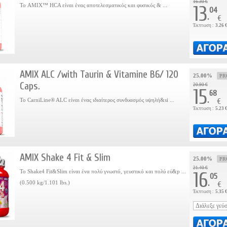
16.30 €
Το AMIX™ HCA είναι ένας αποτελεσματικός και φυσικός & ...
13
04
.
€
Έκπτωση :
3.26 
AMIX ALC /with Taurin & Vitamine B6/ 120
25.00%
PR
Caps.
20.90 €
15
68
.
Το CarniLine® ALC είναι ένας ιδιαίτερος συνδυασμός υψηλή&si ...
€
Έκπτωση :
5.23 
AMIX Shake 4 Fit & Slim
25.00%
PR
21.40 €
Το Shake4 Fit&Slim είναι ένα πολύ γνωστό, γευστικό και πολύ εύ&p ...
16
05
.
(0.500 kg/1.101 lbs.)
€
Έκπτωση :
5.35 