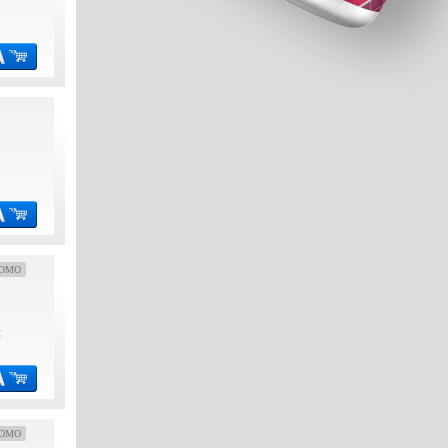
OMO
€
OMO