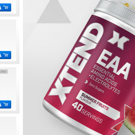
OMO
€