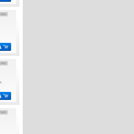
OMO
€
OMO
 €
OMO
€