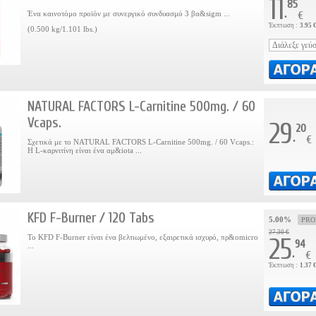
11
85
.
Ένα καινοτόμο προϊόν με συνεργικό συνδυασμό 3 βα&sigm ...
€
Έκπτωση :
3.95 
(0.500 kg/1.101 lbs.)
NATURAL FACTORS L-Carnitine 500mg. / 60
Vcaps.
29
20
.
€
Σχετικά με το NATURAL FACTORS L-Carnitine 500mg. / 60 Vcaps.:
Η L-καρνιτίνη είναι ένα αμ&iota ...
KFD F-Burner / 120 Tabs
5.00%
PR
27.30 €
Το KFD F-Burner είναι ένα βελτιωμένο, εξαιρετικά ισχυρό, πρ&omicro
25
94
...
.
€
Έκπτωση :
1.37 