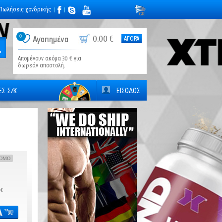
Πωλήσεις χονδρικής
|
|
|
0
0.00 €
Αγαπημένα
ΑΓΟΡΆ
Απομένουν ακόμα 30 € για
δωρεάν αποστολή.
Σ Σ/К
ΕΙΣΟΔΟΣ
OMO
 €