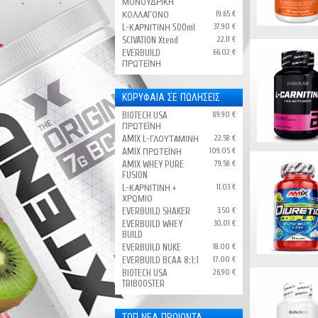
ΜΟΝΟΫΔΡΙΚΗ
ΚΟΛΛΑΓΟΝΟ
19.65 €
L-ΚΑΡΝΙΤΙΝΗ 500ml
37.90 €
SCIVATION Xtend
22.11 €
EVERBUILD
66.02 €
ΠΡΩΤΕΪΝΗ
ΚΟΡΥΦΑΙΑ ΣΕ ΠΩΛΗΣΕΙΣ
BIOTECH USA
89.90 €
ΠΡΩΤΕΪΝΗ
AMIX L-ΓΛΟΥΤΑΜΙΝΗ
22.58 €
AMIX ΠΡΩΤΕΪΝΗ
109.05 €
AMIX WHEY PURE
79.58 €
FUSION
L-ΚΑΡΝΙΤΙΝΗ +
11.03 €
ΧΡΩΜΙΟ
EVERBUILD SHAKER
3.50 €
EVERBUILD WHEY
30.01 €
BUILD
EVERBUILD NUKE
18.00 €
EVERBUILD BCAA 8:1:1
17.00 €
BIOTECH USA
26.90 €
TRIBOOSTER
ΤΟΠ ΝΕΑ ΠΡΟΙΟΝΤΑ