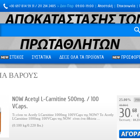
+30 697 814 59 31 / 211 234 2485
> Δευ-Παρ
09:00-19:00
|
Αποστολή
|
Επικοινωνία
|
ΣΤΌΧΟΣ
ΣΥΣΤΑΤΙΚΑ
ΔΕΙΞΕ ΟΛΑ ΤΑ ΠΡΟΪΟΝΤΑ
ΠΡΟΣΦΟΡΈ
ΙΑ ΒΑΡΟΥΣ
NOW Acetyl L-Carnitine 500mg. / 100
25.00%
PR
VCaps.
40.90 €
30
68
.
Τι είναι το Acetly LCarnitine 1000mg 100VCaps της NOW? Το Acetly
€
LCarnitine 1000mg 100VCaps της NOW είναι ένα δ&iota ...
Έκπτωση :
10.23
(0.100 kg/0.220 lbs.)