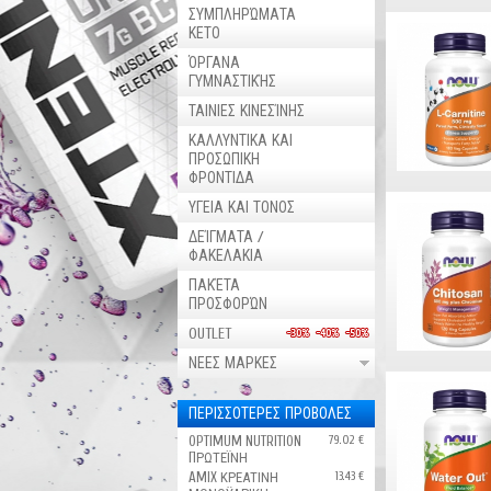
ΣΥΜΠΛΗΡΏΜΑΤΑ
ΚΕΤΟ
ΌΡΓΑΝΑ
ΓΥΜΝΑΣΤΙΚΉΣ
ΤΑΙΝΙΕΣ ΚΙΝΕΣΊΝΗΣ
ΚΑΛΛΥΝΤΙΚΑ ΚΑΙ
ΠΡΟΣΩΠΙΚΗ
ΦΡΟΝΤΙΔΑ
ΥΓΕΙΑ ΚΑΙ ΤΟΝΟΣ
ΔΕΊΓΜΑΤΑ /
ΦΑΚΕΛΑΚΙΑ
ΠΑΚΈΤΑ
ΠΡΟΣΦΟΡΏΝ
OUTLET
ΝΕΕΣ ΜΑΡΚΕΣ
ΠΕΡΙΣΣΟΤΕΡΕΣ ΠΡΟΒΟΛΕΣ
OPTIMUM NUTRITION
79.02 €
ПΡΩΤΕΪΝΗ
AMIX ΚΡΕΑΤΙΝΗ
13.43 €