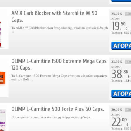
AMIX Carb Blocker with Starchlite ® 90
25.00%
PR
Caps.
26.00 €
19
50
.
Το AMIX™ CarbBlocker είναι ένας ασφαλής, απόλυτα φυσικός δι&alph
€
...
Έκπτωση :
6.50 
OLIMP L-Carnitine 1500 Extreme Mega Caps
33.00%
PR
120 Caps.
58.00 €
38
86
.
Το L-Carnitine 1500 Extreme Mega Caps είναι μια κάψουλα καρνιτίνης
€
από τον Πο& ...
Έκπτωση :
19.14
OLIMP L-Carnitine 500 Forte Plus 60 Caps.
20.00%
PR
27.50 €
Η L-καρνιτίνη είναι μια φυσική πηγή ενέργειας που μ&eps ...
22
00
.
€
Έκπτωση :
5.50 