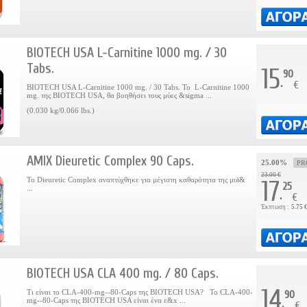
BIOTECH USA L-Carnitine 1000 mg. / 30
Tabs.
15
90
.
€
BIOTECH USA L-Carnitine 1000 mg. / 30 Tabs. Το L-Carnitine 1000
mg. της BIOTECH USA, θα βοηθήσει τους μύες &sigma ...
(0.030 kg/0.066 lbs.)
AMIX Dieuretic Complex 90 Caps.
25.00%
PR
23.00 €
Το Dieuretic Complex αναπτύχθηκε για μέγιστη καθαρότητα της μυϊ&
17
25
...
.
€
Έκπτωση :
5.75 
BIOTECH USA CLA 400 mg. / 80 Caps.
14
Τι είναι το CLA-400-mg--80-Caps της BIOTECH USA? Το CLA-400-
90
mg--80-Caps της BIOTECH USA είναι ένα ε&x ...
.
€