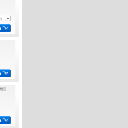
€
OMO
€